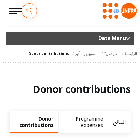
M
تجاوز
إلى
a
المحتوى
Data Menu
الرئيسي
i
الرئيسية
من نحن؟
التمويل والتأثير
Donor contributions
n
n
Donor contributions
a
v
i
Donor
Programme
النتائج
g
contributions
expenses