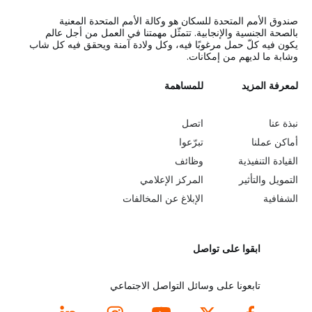
صندوق الأمم المتحدة للسكان هو وكالة الأمم المتحدة المعنية
بالصحة الجنسية والإنجابية. تتمثّل مهمتنا في العمل من أجل عالم
يكون فيه كلّ حمل مرغوبًا فيه، وكل ولادة آمنة ويحقق فيه كل شاب
وشابة ما لديهم من إمكانات.
L
لمعرفة المزيد
G
للمساهمة
o
e
نبذة عنا
اتصل
b
a
أماكن عملنا
تبرّعوا
القيادة التنفيذية
وظائف
e
r
التمويل والتأثير
المركز الإعلامي
y
n
الشفافية
الإبلاغ عن المخالفات
o
m
ابقوا على تواصل
n
o
d
r
تابعونا على وسائل التواصل الاجتماعي