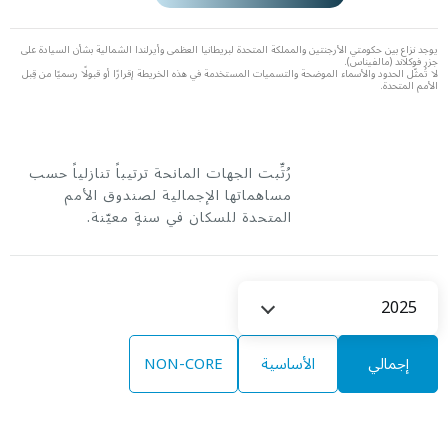
يوجد نزاع بين حكومتي الأرجنتين والمملكة المتحدة لبريطانيا العظمى وأيرلندا الشمالية بشأن السيادة على
جزر فوكلاند (مالفيناس).
لا تُمثّل الحدود والأسماء الموضحة والتسميات المستخدمة في هذه الخريطة إقرارًا أو قبولًا رسميًا من قِبل
الأمم المتحدة.
رُتِّبت الجهات المانحة ترتيباً تنازلياً حسب
مساهماتها الإجمالية لصندوق الأمم
المتحدة للسكان في سنةٍ معيّنة.
Select
2025
Year
إجمالي
الأساسية
NON-CORE