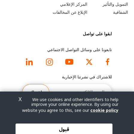
e
r
التمويل والتأثير
المركز الإعلامي
y
n
الشفافية
الإبلاغ عن المخالفات
o
m
ابقوا على تواصل
n
o
d
r
تابعونا على وسائل التواصل الاجتماعي
f
e
o
f
للاشتراك في نشرتنا الإخبارية
o
o
البريد
الإلكتروني
اشتراك
t
o
X
We use cookies and other identifiers to help
improve your online experience. By using our
e
t
website you agree to this, see our
cookie policy
r
e
© جميع الحقوق محفوظة 2026.
قبول
شروط الاستخدام
|
سياسة الخصوصية
|
خريطة الموقع