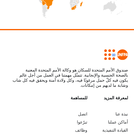
a
t
i
o
n
صندوق الأمم المتحدة للسكان هو وكالة الأمم المتحدة المعنية
بالصحة الجنسية والإنجابية. تتمثّل مهمتنا في العمل من أجل عالم
يكون فيه كلّ حمل مرغوبًا فيه، وكل ولادة آمنة ويحقق فيه كل شاب
وشابة ما لديهم من إمكانات.
L
لمعرفة المزيد
G
للمساهمة
o
e
نبذة عنا
اتصل
b
a
أماكن عملنا
تبرّعوا
القيادة التنفيذية
وظائف