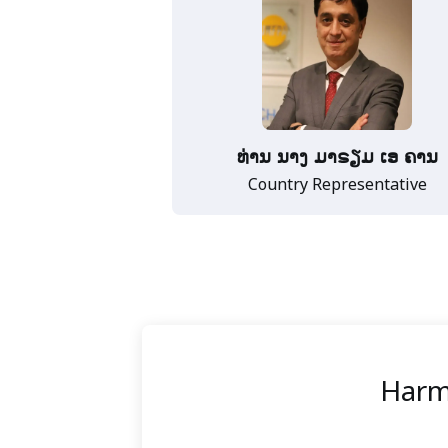
ທ່ານ ນາງ ມາຣຽມ ເອ ຄານ
Country Representative
Harm