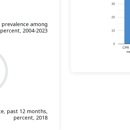
30
20
n prevalence among
percent, 2004-2023
10
0
CPR 
me
ce, past 12 months,
percent, 2018