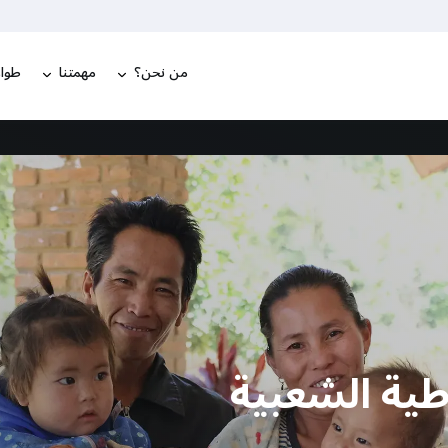
من نحن؟
مهمتنا
طوار
طية الشعبية