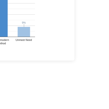
9%
9%
modern
Unmeet Need
thod