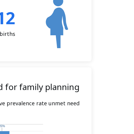
12
 births
for family planning
ve prevalence rate unmet need
35%
35%