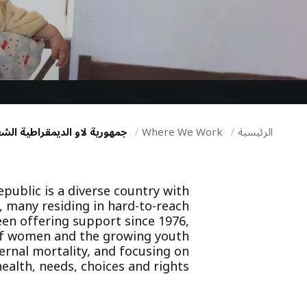
i
g
a
t
الرئيسية
Where We Work
جمهورية لاو الديمقراطية الشع
i
o
public is a diverse country with
, many residing in hard-to-reach
n
n offering support since 1976,
of women and the growing youth
rnal mortality, and focusing on
ealth, needs, choices and rights.