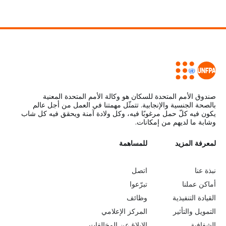
صندوق الأمم المتحدة للسكان هو وكالة الأمم المتحدة المعنية
بالصحة الجنسية والإنجابية. تتمثّل مهمتنا في العمل من أجل عالم
يكون فيه كلّ حمل مرغوبًا فيه، وكل ولادة آمنة ويحقق فيه كل شاب
وشابة ما لديهم من إمكانات.
L
لمعرفة المزيد
G
للمساهمة
o
e
نبذة عنا
اتصل
b
a
أماكن عملنا
تبرّعوا
القيادة التنفيذية
وظائف
e
r
التمويل والتأثير
المركز الإعلامي
الشفافية
الإبلاغ عن المخالفات