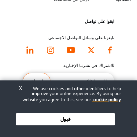
y
n
o
m
ابقوا على تواصل
n
o
d
r
تابعونا على وسائل التواصل الاجتماعي
f
e
o
f
للاشتراك في نشرتنا الإخبارية
o
o
البريد
الإلكتروني
اشتراك
t
o
X
We use cookies and other identifiers to help
improve your online experience. By using our
e
t
website you agree to this, see our
cookie policy
r
e
© جميع الحقوق محفوظة 2026.
قبول
شروط الاستخدام
|
سياسة الخصوصية
|
خريطة الموقع
m
r
e
m