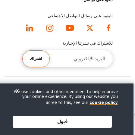
n
o
d
r
تابعونا على وسائل التواصل الاجتماعي
f
e
o
f
للاشتراك في نشرتنا الإخبارية
o
o
البريد
الإلكتروني
اشتراك
t
o
e
t
r
e
© جميع الحقوق محفوظة 2026.
X
We use cookies and other identifiers to help improve
your online experience. By using our website you
شروط الاستخدام
|
سياسة الخصوصية
|
خريطة الموقع
m
r
agree to this, see our
cookie policy
e
m
قبول
n
e