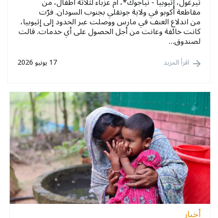
تيرغول، إثيوبيا - نياجوك*، أم عزباء لثلاثة أطفال، من
مقاطعة أكوبو في ولاية جونقلي بجنوب السودان. فرّت
من اندلاع العنف في مارس ووصلت عبر الحدود إلى إثيوبيا،
كانت خائفة وعانت من أجل الحصول على أي خدمات. قالت
لصندوق…
اقرأ المزيد
17 يونيو 2026
أخبار