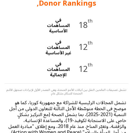
a
Donor Rankings,
t
i
في
th
18
المساهمات
الأساسية
o
في
th
n
12
المساهمات
غير الأساسية
في
th
12
المساهمات
الإجمالية
تشمل تصنيفات المانحين النقل بين كيانات الأمم المتحدة، وهي المصدر الأول لإيرادات صندوق الأمم
المتحدة للسكان بشكل عام.
تشمل المجالات الرئيسية للشراكة مع جمهورية كوريا، كما هو
موضح في الخطة متوسّطة الأجل الثالثة للتعاون الدولي من أجل
التنمية (2021-2025)، بما يشمل الصحة (مع التركيز بشكلٍ
خاص على الاستجابة لكوفيد-19)، والمساعدة الإنسانية،
والرَقْمَنة، وتغيّر المناخ. منذ عام 2018، ومع إطلاق "مبادرة العمل
من أجل المرأة والسلام" (Action with Women and Peace)،