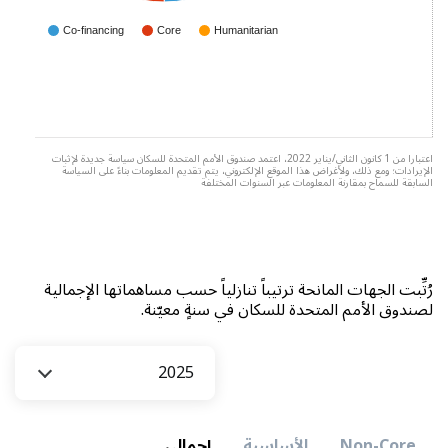
Co-financing
Core
Humanitarian
اعتبارا من 1 كانون الثاني/يناير 2022، اعتمد صندوق الأمم المتحدة للسكان سياسة جديدة لإثبات
الإيرادات؛ ومع ذلك، ولأغراض هذا الموقع الإلكتروني، يتم تقديم المعلومات بناءً على السياسة
السابقة للسماح بمقارنة المعلومات عبر السنوات المختلفة
رُتِّبت الجهات المانحة ترتيباً تنازلياً حسب مساهماتها الإجمالية
لصندوق الأمم المتحدة للسكان في سنةٍ معيّنة.
السنة
2025
Non-Core
الأساسية
إجمالي