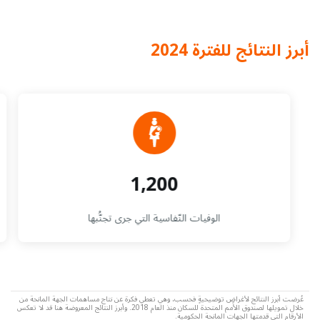
أبرز النتائج للفترة 2024
1,200
الوفيات النّفاسية التي جرى تجنُّبها
عُرضت أبرز النتائج لأغراضٍ توضيحيةٍ فحسب، وهي تعطي فكرة عن نتاج مساهمات الجهة المانحة من
خلال تمويلها لصندوق الأمم المتحدة للسكان منذ العام 2018. وأبرز النتائج المعروضة هنا قد لا تعكس
الأرقام التي قدمتها الجهات المانحة الحكومية.