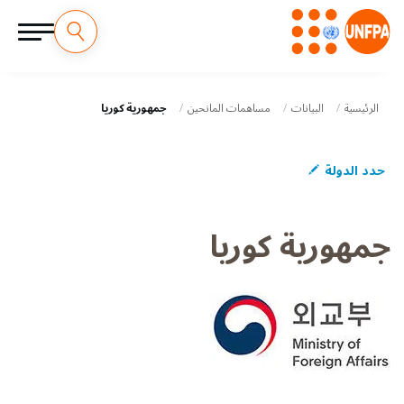
M
جاوز
لى
a
لمحتوى
الرئيسية
البيانات
مساهمات المانحين
جمهورية كوريا
لرئيسي
i
حدد الدولة
n
n
جمهورية كوريا
a
v
i
g