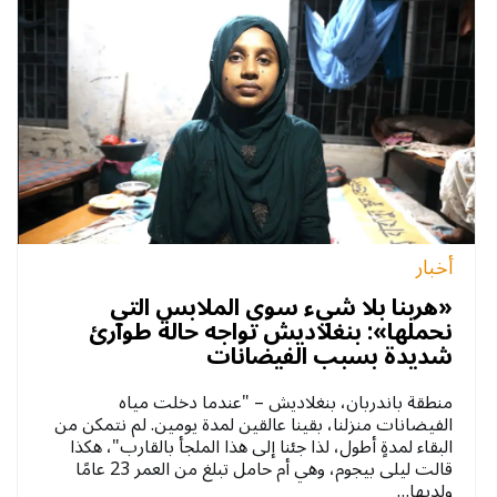
أخبار
«هربنا بلا شيء سوى الملابس التي
نحملها»: بنغلاديش تواجه حالة طوارئ
شديدة بسبب الفيضانات
منطقة باندربان، بنغلاديش – "عندما دخلت مياه
الفيضانات منزلنا، بقينا عالقين لمدة يومين. لم نتمكن من
البقاء لمدةٍ أطول، لذا جئنا إلى هذا الملجأ بالقارب"، هكذا
قالت ليلى بيجوم، وهي أم حامل تبلغ من العمر 23 عامًا
ولديها…