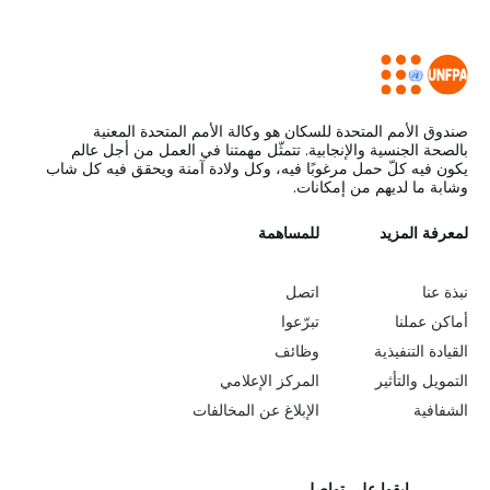
صندوق الأمم المتحدة للسكان هو وكالة الأمم المتحدة المعنية
بالصحة الجنسية والإنجابية. تتمثّل مهمتنا في العمل من أجل عالم
يكون فيه كلّ حمل مرغوبًا فيه، وكل ولادة آمنة ويحقق فيه كل شاب
وشابة ما لديهم من إمكانات.
L
لمعرفة المزيد
G
للمساهمة
o
e
نبذة عنا
اتصل
b
a
أماكن عملنا
تبرّعوا
القيادة التنفيذية
وظائف
e
r
التمويل والتأثير
المركز الإعلامي
y
n
الشفافية
الإبلاغ عن المخالفات
o
m
ابقوا على تواصل