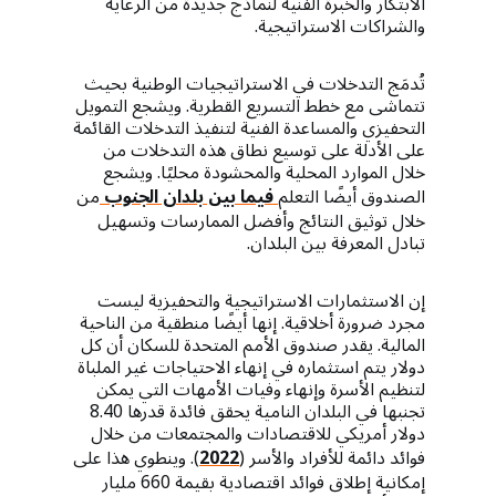
الابتكار والخبرة الفنية لنماذج جديدة من الرعاية
والشراكات الاستراتيجية.
تُدمَج التدخلات في الاستراتيجيات الوطنية بحيث
تتماشى مع خطط التسريع القطرية. ويشجع التمويل
التحفيزي والمساعدة الفنية لتنفيذ التدخلات القائمة
على الأدلة على توسيع نطاق هذه التدخلات من
خلال الموارد المحلية والمحشودة محليًا. ويشجع
الصندوق أيضًا التعلم
فيما بين بلدان الجنوب
من
خلال توثيق النتائج وأفضل الممارسات وتسهيل
تبادل المعرفة بين البلدان.
إن الاستثمارات الاستراتيجية والتحفيزية ليست
مجرد ضرورة أخلاقية. إنها أيضًا منطقية من الناحية
المالية. يقدر صندوق الأمم المتحدة للسكان أن كل
دولار يتم استثماره في إنهاء الاحتياجات غير الملباة
لتنظيم الأسرة وإنهاء وفيات الأمهات التي يمكن
تجنبها في البلدان النامية يحقق فائدة قدرها 8.40
دولار أمريكي للاقتصادات والمجتمعات من خلال
فوائد دائمة للأفراد والأسر (
2022
). وينطوي هذا على
إمكانية إطلاق فوائد اقتصادية بقيمة 660 مليار