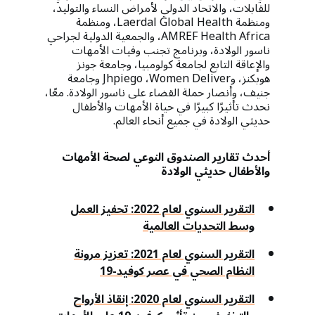
للقابلات، والاتحاد الدولي لأمراض النساء والتوليد،
ومنظمة Laerdal Global Health، ومنظمة
AMREF Health Africa، والجمعية الدولية لجراحي
ناسور الولادة، وبرنامج تجنب وفيات الأمهات
والإعاقة التابع لجامعة كولومبيا، وجامعة جونز
هوبكنز، وJhpiego ،Women Deliver وجامعة
جنيف، وأنصار حملة القضاء على ناسور الولادة. معًا،
نحدث تأثيرًا كبيرًا في حياة الأمهات والأطفال
حديثي الولادة في جميع أنحاء العالم.
أحدث تقارير الصندوق النوعي لصحة الأمهات
والأطفال حديثي الولادة
التقرير السنوي لعام 2022: تحفيز العمل
وسط التحديات العالمية
التقرير السنوي لعام 2021: تعزيز مرونة
النظام الصحي في عصر كوفيد-19
التقرير السنوي لعام 2020: إنقاذ الأرواح