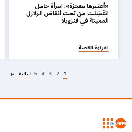
«أعتبرها معجزة»: امرأة حامل
انتُشِلَت من تحت أنقاض الزلازل
المميتة في فنزويلا
لقراءة القصة
on
1
2
3
4
5
التالية