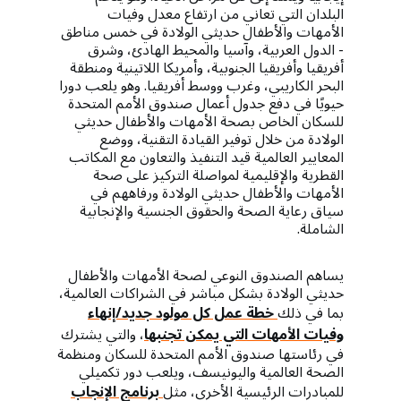
البلدان التي تعاني من ارتفاع معدل وفيات
الأمهات والأطفال حديثي الولادة في خمس مناطق
- الدول العربية، وآسيا والمحيط الهادئ، وشرق
أفريقيا وأفريقيا الجنوبية، وأمريكا اللاتينية ومنطقة
البحر الكاريبي، وغرب ووسط أفريقيا. وهو يلعب دورا
حيويًا في دفع جدول أعمال صندوق الأمم المتحدة
للسكان الخاص بصحة الأمهات والأطفال حديثي
الولادة من خلال توفير القيادة التقنية، ووضع
المعايير العالمية قيد التنفيذ والتعاون مع المكاتب
القطرية والإقليمية لمواصلة التركيز على صحة
الأمهات والأطفال حديثي الولادة ورفاههم في
سياق رعاية الصحة والحقوق الجنسية والإنجابية
الشاملة.
يساهم الصندوق النوعي لصحة الأمهات والأطفال
حديثي الولادة بشكل مباشر في الشراكات العالمية،
بما في ذلك
خطة عمل كل مولود جديد/إنهاء
وفيات الأمهات التي يمكن تجنبها
، والتي يشترك
في رئاستها صندوق الأمم المتحدة للسكان ومنظمة
الصحة العالمية واليونيسف، ويلعب دور تكميلي
للمبادرات الرئيسية الأخرى، مثل
برنامج الإنجاب