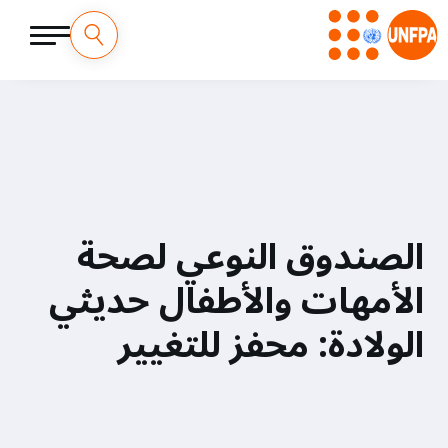
M
تجاوز
إلى
a
المحتوى
الرئيسي
i
n
n
الصندوق النوعي لصحة
a
الأمهات والأطفال حديثي
v
الولادة: محفز للتغيير
i
g