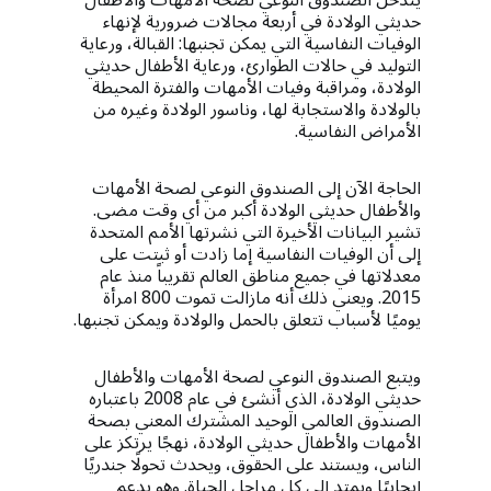
يتدخل الصندوق النوعي لصحة الأمهات والأطفال
حديثي الولادة في أربعة مجالات ضرورية لإنهاء
الوفيات النفاسية التي يمكن تجنبها: القبالة، ورعاية
التوليد في حالات الطوارئ، ورعاية الأطفال حديثي
الولادة، ومراقبة وفيات الأمهات والفترة المحيطة
بالولادة والاستجابة لها، وناسور الولادة وغيره من
الأمراض النفاسية.
الحاجة الآن إلى الصندوق النوعي لصحة الأمهات
والأطفال حديثي الولادة أكبر من أي وقت مضى.
تشير البيانات الأخيرة التي نشرتها الأمم المتحدة
إلى أن الوفيات النفاسية إما زادت أو ثبتت على
معدلاتها في جميع مناطق العالم تقريباً منذ عام
2015. ويعني ذلك أنه مازالت تموت 800 امرأة
يوميًا لأسباب تتعلق بالحمل والولادة ويمكن تجنبها.
ويتبع الصندوق النوعي لصحة الأمهات والأطفال
حديثي الولادة، الذي أنشئ في عام 2008 باعتباره
الصندوق العالمي الوحيد المشترك المعني بصحة
الأمهات والأطفال حديثي الولادة، نهجًا يرتكز على
الناس، ويستند على الحقوق، ويحدث تحولًا جندريًا
إيجابيًا ويمتد إلى كل مراحل الحياة. وهو يدعم