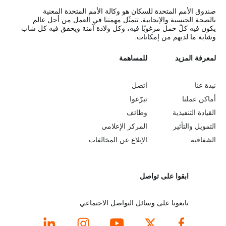
صندوق الأمم المتحدة للسكان هو وكالة الأمم المتحدة المعنية
بالصحة الجنسية والإنجابية. تتمثّل مهمتنا في العمل من أجل عالم
يكون فيه كلّ حمل مرغوبًا فيه، وكل ولادة آمنة ويحقق فيه كل شاب
وشابة ما لديهم من إمكانات.
L
لمعرفة المزيد
G
للمساهمة
o
e
نبذة عنا
اتصل
b
a
أماكن عملنا
تبرّعوا
القيادة التنفيذية
وظائف
e
r
التمويل والتأثير
المركز الإعلامي
y
n
الشفافية
الإبلاغ عن المخالفات
o
m
ابقوا على تواصل
n
o
d
r
تابعونا على وسائل التواصل الاجتماعي
f
e