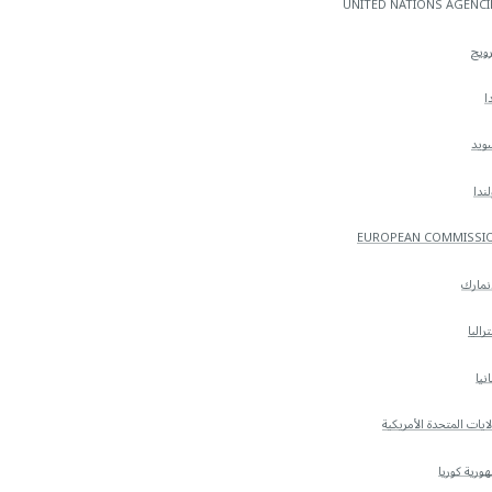
UNITED NATIONS AGENCI
رويج
ا
ويد
ندا
EUROPEAN COMMISSI
نمارك
راليا
انيا
لايات المتحدة الأمريكية
ورية كوريا