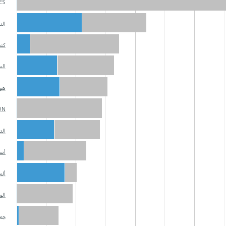
ES
الن
كند
الس
هول
ON
الد
أست
ألم
الو
جمه