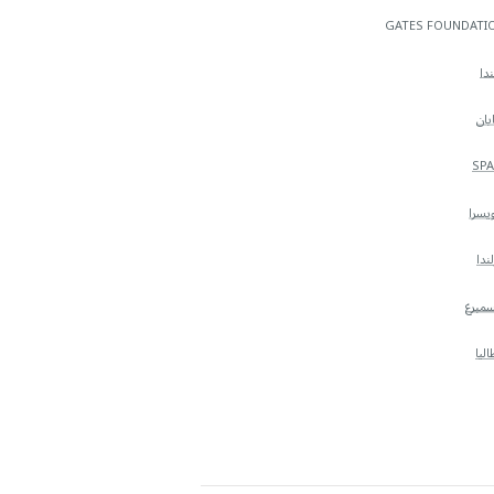
GATES FOUNDATI
ندا
ابان
SPA
يسرا
لندا
مبرغ
اليا