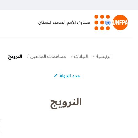
تجاوز
إلى
المحتوى
صندوق الأمم المتحدة للسكان
الرئيسي
M
a
الرئيسية
البيانات
مساهمات المانحين
النرويج
i
حدد الدولة
n
n
النرويج
a
ت
v
ف
ت