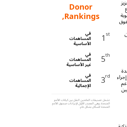
زيز
Donor
Rankings,
وية
قوق
ن
في
st
1
المساهمات
الأساسية
في
th
5
المساهمات
غير الأساسية
دة
في
rd
إجراء
3
المساهمات
عم
الإجمالية
ين
تشمل تصنيفات المانحين النقل بين كيانات الأمم
المتحدة، وهي المصدر الأول لإيرادات صندوق الأمم
المتحدة للسكان بشكل عام.
تكزة