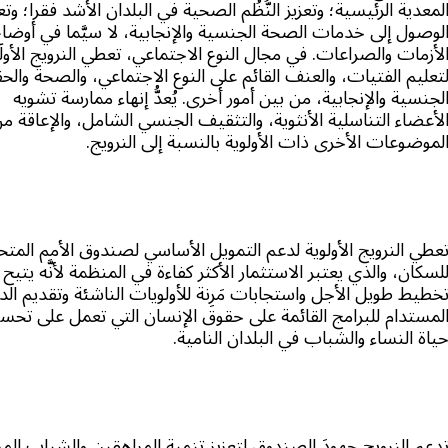
لمعدية الرئيسية؛ وتعزيز النُّظُم الصحية في البلدان الأشد فقراً؛ وتع
لوصول إلى خدمات الصحة الجنسية والإنجابية، لا سيَّما في أوضاع
لأزمات والصراعات. في مجال النوع الاجتماعي، تعطي النرويج الأول
تعليم الفتيات، والعنف القائم على النوع الاجتماعي، والصحة والح
لجنسية والإنجابية، من بين أمور أخرى. يُعدُّ إنهاء ممارسة تشويه
لأعضاء التناسلية الأنثوية، والتثقيف الجنسي الشامل، والإعاقة م
لموضوعات الأخرى ذات الأولوية بالنسبة إلى النرويج.
عطي النرويج الأولوية لدعم التمويل الأساسي لصندوق الأمم المتح
لسكان، والذي يعتبر الاستثمار الأكثر كفاءة في المنظمة لأنَّه يتيح 
خطيط طويل الأجل واستجابات مَرِنة للأولويات الناشئة وتقديم الد
لمستدام للبرامج القائمة على حقوق الإنسان التي تعمل على تحس
ياة النساء والشباب في البلدان النامية.
دعم النرويج جهودَ الصندوق لتعزيز تنمية المراهقين والشباب المر