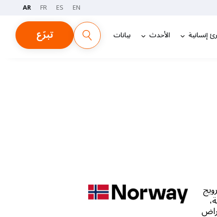
AR
FR
ES
EN
تبرّع
ئ إنسانية
الأحدث
بيانات
ويج
ة،
مراض