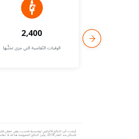
2,400
الوفيات النّفاسية التي جرى تجنُّبها
عُرضت أبرز النتائج لأغراضٍ توضيحيةٍ فحسب، وهي تعطي فكرة 
للسكان منذ العام 2018. وأبرز النتائج المعروضة هنا قد لا تعكس الأرقام التي قدمتها الجهات المانحة الحكومية.