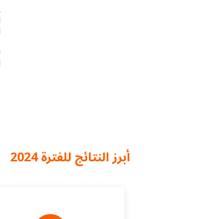
ع
ا
ا
ي
ل
ا
أبرز النتائج للفترة 2024