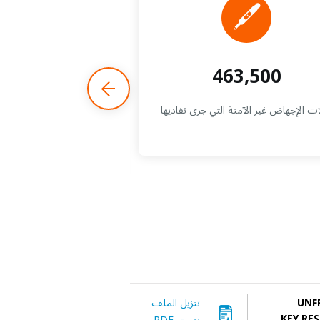
9,800
463,500
ت الإجهاض غير الآمنة التي جرى تفاديها
ung people reached
rated sexual and
e health services
UNF
تنزيل الملف
KEY RE