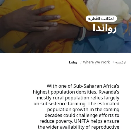
a
t
i
المكاتب القُطرية
رواندا
o
n
الرئيسية
Where We Work
رواندا
With one of Sub-Saharan Africa’s
highest population densities, Rwanda’s
mostly rural population relies largely
on subsistence farming. The estimated
population growth in the coming
decades could challenge efforts to
reduce poverty. UNFPA helps ensure
the wider availability of reproductive