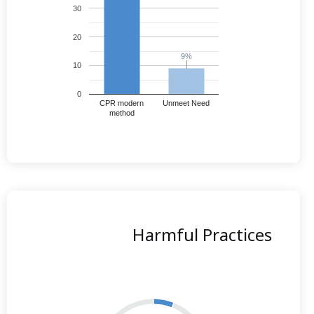
30
20
9%
9%
10
0
CPR modern
Unmeet Need
method
Harmful Practices