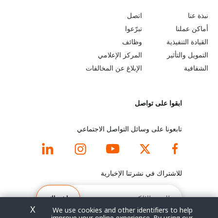
o
e
نبذة عنا
اتصل
b
a
أماكن عملنا
تبرّعوا
القيادة التنفيذية
وظائف
e
r
التمويل والتأثير
المركز الإعلامي
y
n
الشفافية
الإبلاغ عن المخالفات
o
m
ابقوا على تواصل
n
o
d
r
تابعونا على وسائل التواصل الاجتماعي
f
e
o
f
للاشتراك في نشرتنا الإخبارية
o
o
البريد
الإلكتروني
اشتراك
t
o
X
We use cookies and other identifiers to help