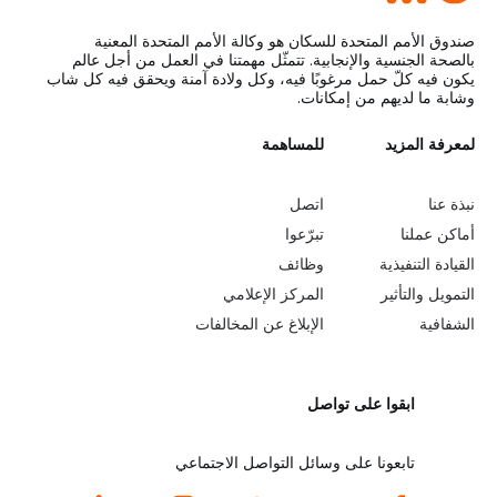
صندوق الأمم المتحدة للسكان هو وكالة الأمم المتحدة المعنية
بالصحة الجنسية والإنجابية. تتمثّل مهمتنا في العمل من أجل عالم
يكون فيه كلّ حمل مرغوبًا فيه، وكل ولادة آمنة ويحقق فيه كل شاب
وشابة ما لديهم من إمكانات.
L
لمعرفة المزيد
G
للمساهمة
o
e
نبذة عنا
اتصل
b
a
أماكن عملنا
تبرّعوا
القيادة التنفيذية
وظائف
e
r
التمويل والتأثير
المركز الإعلامي
y
n
الشفافية
الإبلاغ عن المخالفات
o
m
ابقوا على تواصل
n
o
d
r
تابعونا على وسائل التواصل الاجتماعي