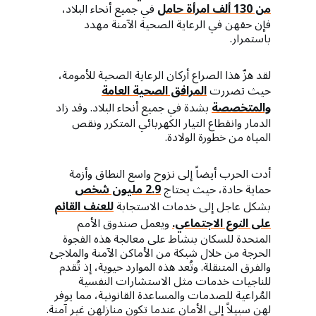
من 130 ألف امرأة حامل
في جميع أنحاء البلاد،
فإن حقهن في الرعاية الصحية الآمنة مهدد
باستمرار.
لقد هزّ هذا الصراع أركان الرعاية الصحية للأمومة،
حيث تضررت
المرافق الصحية العامة
والمتخصصة
بشدة في جميع أنحاء البلاد. وقد زاد
الدمار وانقطاع التيار الكهربائي المتكرر ونقص
المياه من خطورة الولادة.
أدت الحرب أيضاً إلى نزوح واسع النطاق وأزمة
حماية حادة، حيث يحتاج
2.9 مليون شخص
بشكل عاجل إلى خدمات الاستجابة
للعنف القائم
على النوع الاجتماعي.
ويعمل صندوق الأمم
المتحدة للسكان بنشاط على معالجة هذه الفجوة
الحرجة من خلال شبكة من الأماكن الآمنة والملاجئ
والفرق المتنقلة. وتُعد هذه الموارد حيوية، إذ تُقدم
للناجيات خدمات مثل الاستشارات النفسية
المُراعية للصدمات والمساعدة القانونية، مما يوفر
لهن سبيلاً إلى الأمان عندما تكون منازلهن غير آمنة.