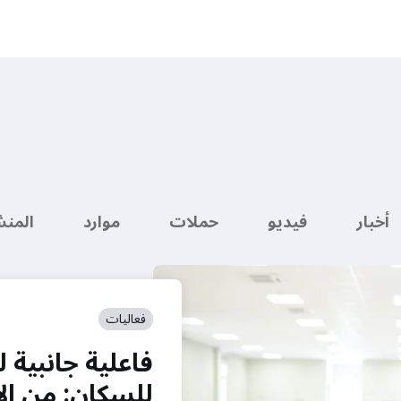
أخبار
فيديو
حملات
موارد
المن
فعاليات
فاعلية جانبية 
للسكان: من الإ