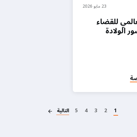
23 مايو 2026
عالمي للقضاء
ر الولادة
صة
Pagination
1
2
3
4
5
التالية