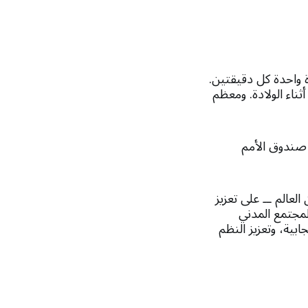
امرأة واحدة كل دقيقتين.
ى أو إعاقات أثناء الولادة. ومعظم
 صندوق الأمم
نطقة تضم 80 في المائة من سكان العالم ــ على تعزيز
لمجتمع المدني
بية، وتعزيز النظم