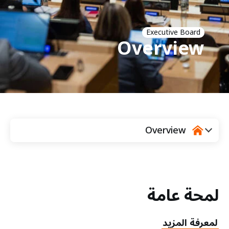
a
t
i
Executive Board
Overview
o
n
Overview
‫لمحة عامة‬
لمعرفة المزيد