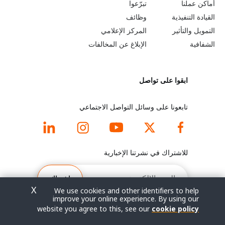
b
a
أماكن عملنا
تبرّعوا
القيادة التنفيذية
وظائف
e
r
التمويل والتأثير
المركز الإعلامي
y
n
الشفافية
الإبلاغ عن المخالفات
o
m
ابقوا على تواصل
n
o
d
r
تابعونا على وسائل التواصل الاجتماعي
f
e
o
f
للاشتراك في نشرتنا الإخبارية
o
o
البريد
الإلكتروني
اشتراك
t
o
X
We use cookies and other identifiers to help
improve your online experience. By using our
e
t
website you agree to this, see our
cookie policy
© جميع الحقوق محفوظة 2026.