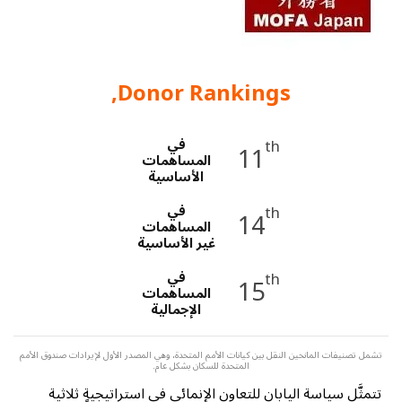
a
t
i
Donor Rankings,
o
n
في
th
11
المساهمات
الأساسية
في
th
14
المساهمات
غير الأساسية
في
th
15
المساهمات
الإجمالية
تشمل تصنيفات المانحين النقل بين كيانات الأمم المتحدة، وهي المصدر الأول لإيرادات صندوق الأمم
المتحدة للسكان بشكل عام.
تتمثَّل سياسة اليابان للتعاون الإنمائي في استراتيجيةٍ ثلاثية