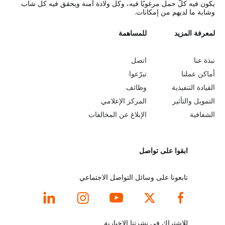
يكون فيه كلّ حمل مرغوبًا فيه، وكل ولادة آمنة ويحقق فيه كل شاب
وشابة ما لديهم من إمكانات.
L
لمعرفة المزيد
G
للمساهمة
o
e
نبذة عنا
اتصل
b
a
أماكن عملنا
تبرّعوا
القيادة التنفيذية
وظائف
e
r
التمويل والتأثير
المركز الإعلامي
y
n
الشفافية
الإبلاغ عن المخالفات
o
m
ابقوا على تواصل
n
o
d
r
تابعونا على وسائل التواصل الاجتماعي
f
e
o
f
للاشتراك في نشرتنا الإخبارية