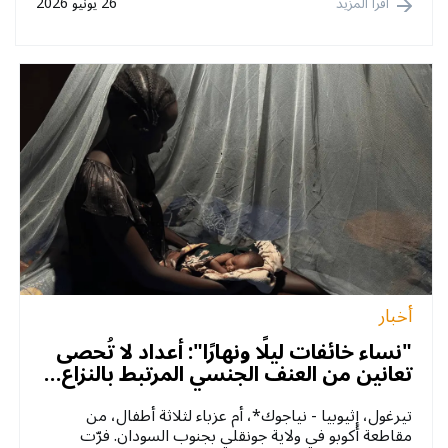
اقرأ المزيد
26 يونيو 2026
أخبار
"نساء خائفات ليلًا ونهارًا": أعداد لا تُحصى
تعانين من العنف الجنسي المرتبط بالنزاع…
تيرغول، إثيوبيا - نياجوك*، أم عزباء لثلاثة أطفال، من
مقاطعة أكوبو في ولاية جونقلي بجنوب السودان. فرّت