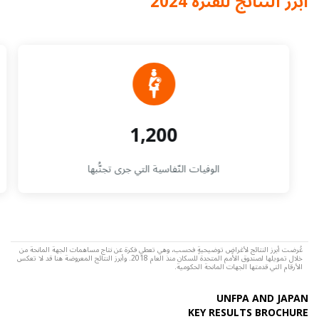
أبرز النتائج للفترة 2024
1,200
الوفيات النّفاسية التي جرى تجنُّبها
عُرضت أبرز النتائج لأغراضٍ توضيحيةٍ فحسب، وهي تعطي فكرة عن نتاج مساهمات الجهة المانحة من
خلال تمويلها لصندوق الأمم المتحدة للسكان منذ العام 2018. وأبرز النتائج المعروضة هنا قد لا تعكس
الأرقام التي قدمتها الجهات المانحة الحكومية.
UNFPA AND JAPAN
KEY RESULTS BROCHURE