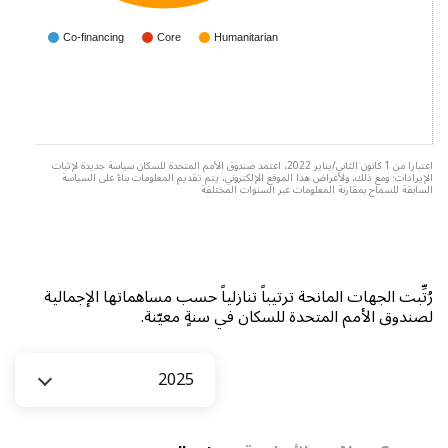
Co-financing
Core
Humanitarian
اعتبارا من 1 كانون الثاني/يناير 2022، اعتمد صندوق الأمم المتحدة للسكان سياسة جديدة لإثبات
الإيرادات؛ ومع ذلك، ولأغراض هذا الموقع الإلكتروني، يتم تقديم المعلومات بناءً على السياسة
السابقة للسماح بمقارنة المعلومات عبر السنوات المختلفة
رُتِّبت الجهات المانحة ترتيباً تنازلياً حسب مساهماتها الإجمالية
لصندوق الأمم المتحدة للسكان في سنةٍ معيّنة.
السنة
2025