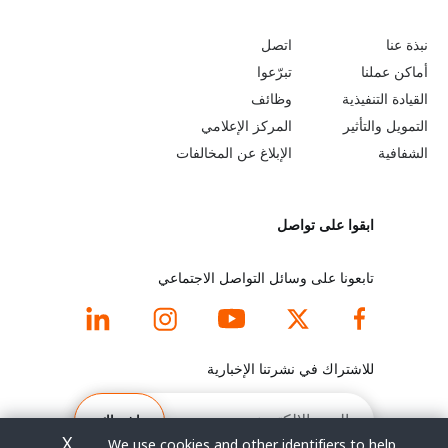
G
L
o
e
نبذة عنا
اتصل
b
a
أماكن عملنا
تبرّعوا
القيادة التنفيذية
وظائف
e
r
التمويل والتأثير
المركز الإعلامي
y
n
الشفافية
الإبلاغ عن المخالفات
o
m
ابقوا على تواصل
n
o
d
r
تابعونا على وسائل التواصل الاجتماعي
f
e
o
f
للاشتراك في نشرتنا الإخبارية
o
o
البريد
الإلكتروني
اشتراك
t
o
X
We use cookies and other identifiers to help