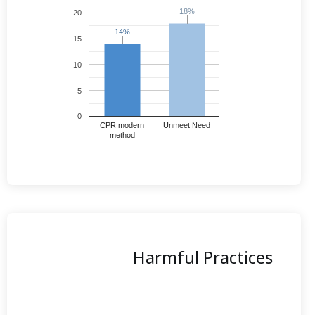
18%
18%
20
14%
14%
15
10
5
0
CPR modern
Unmeet Need
method
Harmful Practices