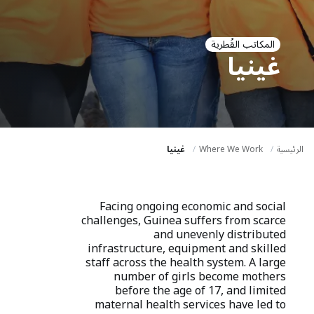
a
t
i
المكاتب القُطرية
غينيا
o
n
الرئيسية
Where We Work
غينيا
Facing ongoing economic and social
challenges, Guinea suffers from scarce
and unevenly distributed
infrastructure, equipment and skilled
staff across the health system. A large
number of girls become mothers
before the age of 17, and limited
maternal health services have led to