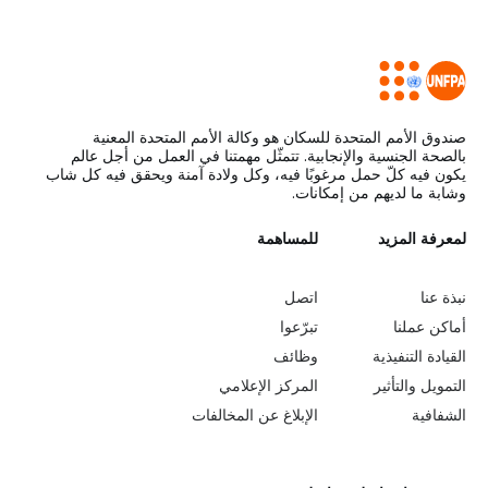
صندوق الأمم المتحدة للسكان هو وكالة الأمم المتحدة المعنية
بالصحة الجنسية والإنجابية. تتمثّل مهمتنا في العمل من أجل عالم
يكون فيه كلّ حمل مرغوبًا فيه، وكل ولادة آمنة ويحقق فيه كل شاب
وشابة ما لديهم من إمكانات.
L
لمعرفة المزيد
G
للمساهمة
o
e
نبذة عنا
اتصل
b
a
أماكن عملنا
تبرّعوا
القيادة التنفيذية
وظائف
e
r
التمويل والتأثير
المركز الإعلامي
y
n
الشفافية
الإبلاغ عن المخالفات
o
m