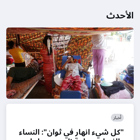
الأحدث
أخبار
"كل شيء انهار في ثوان": النساء