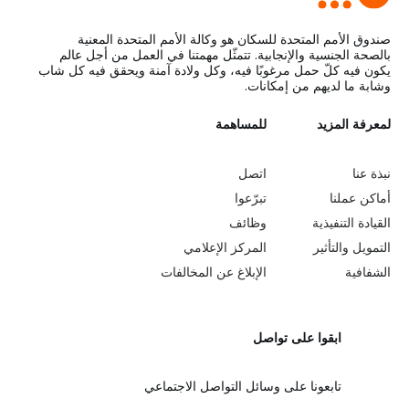
صندوق الأمم المتحدة للسكان هو وكالة الأمم المتحدة المعنية
بالصحة الجنسية والإنجابية. تتمثّل مهمتنا في العمل من أجل عالم
يكون فيه كلّ حمل مرغوبًا فيه، وكل ولادة آمنة ويحقق فيه كل شاب
وشابة ما لديهم من إمكانات.
L
لمعرفة المزيد
G
للمساهمة
o
e
نبذة عنا
اتصل
b
a
أماكن عملنا
تبرّعوا
القيادة التنفيذية
وظائف
e
r
التمويل والتأثير
المركز الإعلامي
y
n
الشفافية
الإبلاغ عن المخالفات
o
m
ابقوا على تواصل
n
o
d
r
تابعونا على وسائل التواصل الاجتماعي