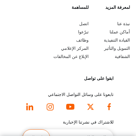
L
لمعرفة المزيد
G
للمساهمة
o
e
نبذة عنا
اتصل
b
a
أماكن عملنا
تبرّعوا
القيادة التنفيذية
وظائف
e
r
التمويل والتأثير
المركز الإعلامي
y
n
الشفافية
الإبلاغ عن المخالفات
o
m
ابقوا على تواصل
n
o
d
r
تابعونا على وسائل التواصل الاجتماعي
f
e
o
f
للاشتراك في نشرتنا الإخبارية
o
o
البريد