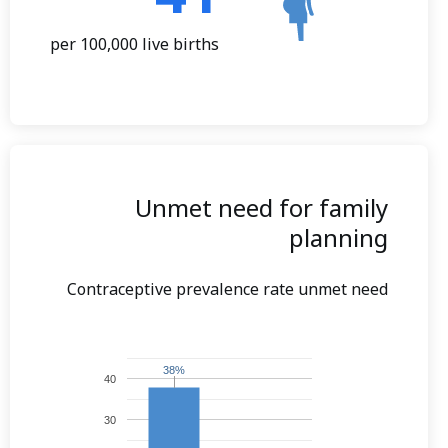
per 100,000 live births
Unmet need for family
planning
Contraceptive prevalence rate unmet need
38%
38%
40
30