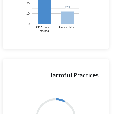
20
12%
12%
10
0
CPR modern
Unmeet Need
method
Harmful Practices