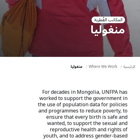
a
t
i
المكاتب القُطرية
منغوليا
o
n
الرئيسية
Where We Work
منغوليا
For decades in Mongolia, UNFPA has
worked to support the government in
the use of population data for policies
and programmes to reduce poverty, to
ensure that every birth is safe and
wanted, to support the sexual and
reproductive health and rights of
youth, and to address gender-based