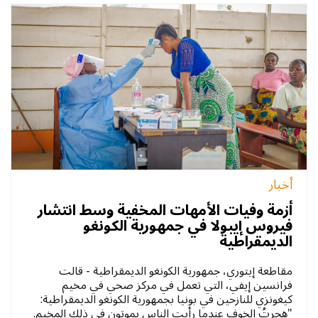
أخبار
أزمة وفيات الأمهات المخفية وسط انتشار
فيروس إيبولا في جمهورية الكونغو
الديمقراطية
مقاطعة إيتوري، جمهورية الكونغو الديمقراطية - قالت
فرانسين إيفي، التي تعمل في مركز صحي في مخيم
كيغونزي للنازحين في بونيا بجمهورية الكونغو الديمقراطية:
"هجرتُ الخوف عندما رأيت الناس يموتون في ذلك المخيم.