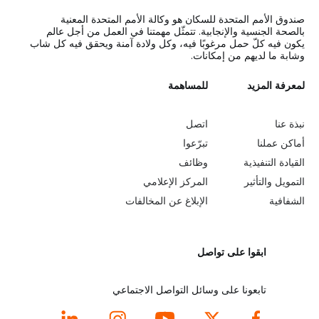
صندوق الأمم المتحدة للسكان هو وكالة الأمم المتحدة المعنية
بالصحة الجنسية والإنجابية. تتمثّل مهمتنا في العمل من أجل عالم
يكون فيه كلّ حمل مرغوبًا فيه، وكل ولادة آمنة ويحقق فيه كل شاب
وشابة ما لديهم من إمكانات.
L
لمعرفة المزيد
G
للمساهمة
o
e
نبذة عنا
اتصل
b
a
أماكن عملنا
تبرّعوا
القيادة التنفيذية
وظائف
e
r
التمويل والتأثير
المركز الإعلامي
y
n
الشفافية
الإبلاغ عن المخالفات
o
m
ابقوا على تواصل
n
o
d
r
تابعونا على وسائل التواصل الاجتماعي