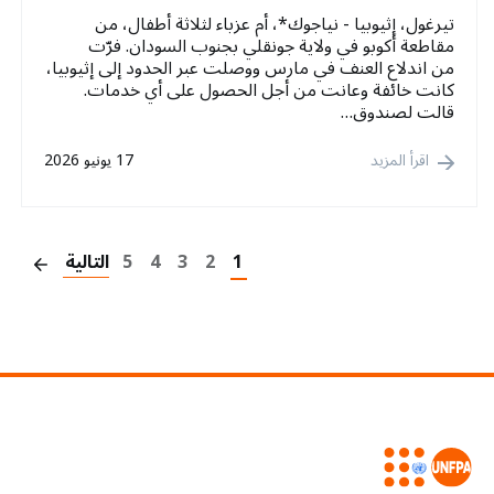
تيرغول، إثيوبيا - نياجوك*، أم عزباء لثلاثة أطفال، من
مقاطعة أكوبو في ولاية جونقلي بجنوب السودان. فرّت
من اندلاع العنف في مارس ووصلت عبر الحدود إلى إثيوبيا،
كانت خائفة وعانت من أجل الحصول على أي خدمات.
قالت لصندوق…
اقرأ المزيد
17 يونيو 2026
on
1
2
3
4
5
التالية