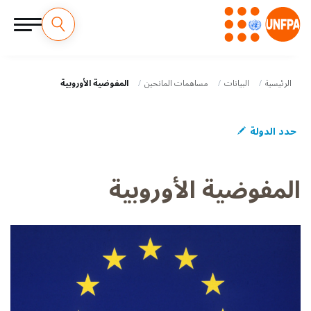
M
جاوز
لى
a
لمحتوى
الرئيسية
البيانات
مساهمات المانحين
المفوضية الأوروبية
لرئيسي
i
حدد الدولة
n
n
المفوضية الأوروبية
a
v
i
g