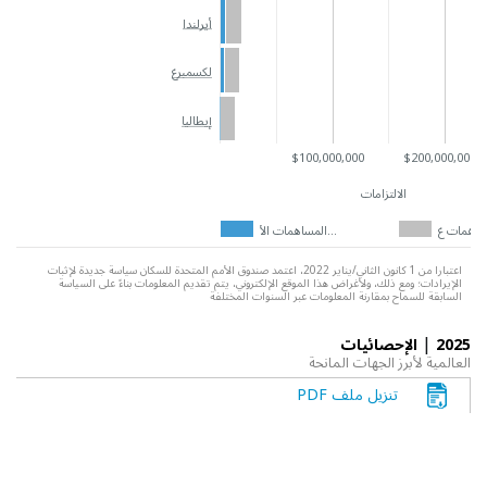
أيرلندا
لكسمبرغ
إيطاليا
$100,000,000
$200,000,000
الالتزامات
المساهمات الأ…
اعتبارا من 1 كانون الثاني/يناير 2022، اعتمد صندوق الأمم المتحدة للسكان سياسة جديدة لإثبات
الإيرادات؛ ومع ذلك، ولأغراض هذا الموقع الإلكتروني، يتم تقديم المعلومات بناءً على السياسة
السابقة للسماح بمقارنة المعلومات عبر السنوات المختلفة
|
2025
الإحصائيات
العالمية لأبرز الجهات المانحة
تنزيل ملف PDF