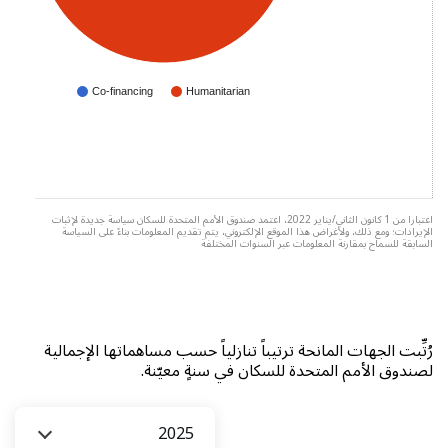
Co-financing
Humanitarian
اعتبارا من 1 كانون الثاني/يناير 2022، اعتمد صندوق الأمم المتحدة للسكان سياسة جديدة لإثبات
الإيرادات؛ ومع ذلك، ولأغراض هذا الموقع الإلكتروني، يتم تقديم المعلومات بناءً على السياسة
السابقة للسماح بمقارنة المعلومات عبر السنوات المختلفة
رُتِّبت الجهات المانحة ترتيباً تنازلياً حسب مساهماتها الإجمالية
لصندوق الأمم المتحدة للسكان في سنةٍ معيّنة.
السنة
2025