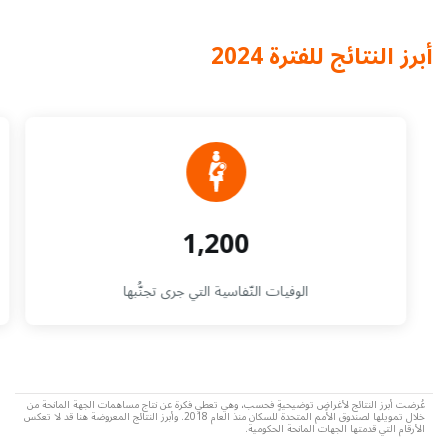
أبرز النتائج للفترة 2024
1,200
الوفيات النّفاسية التي جرى تجنُّبها
عُرضت أبرز النتائج لأغراضٍ توضيحيةٍ فحسب، وهي تعطي فكرة عن نتاج مساهمات الجهة المانحة من
خلال تمويلها لصندوق الأمم المتحدة للسكان منذ العام 2018. وأبرز النتائج المعروضة هنا قد لا تعكس
الأرقام التي قدمتها الجهات المانحة الحكومية.