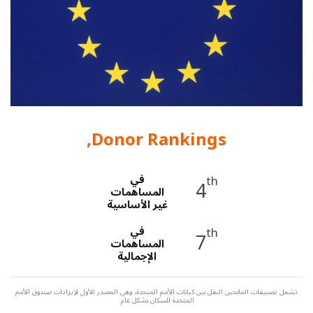
a
t
i
o
n
Donor Rankings,
في
th
4
المساهمات
غير الأساسية
في
th
7
المساهمات
الإجمالية
تشمل تصنيفات المانحين النقل بين كيانات الأمم المتحدة، وهي المصدر الأول لإيرادات صندوق الأمم
المتحدة للسكان بشكل عام.