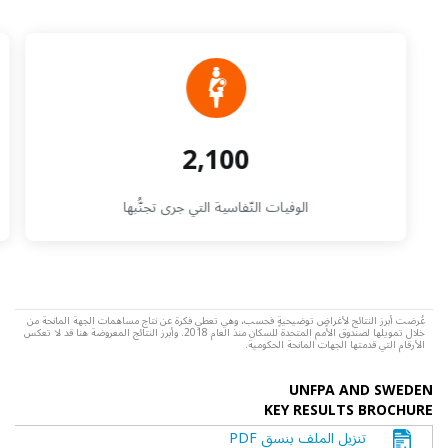
2,100
الوفيات النّفاسية التي جرى تجنُّبها
عُرضت أبرز النتائج لأغراضٍ توضيحيةٍ فحسب، وهي تعطي فكرة عن نتاج مساهمات الجهة المانحة من
خلال تمويلها لصندوق الأمم المتحدة للسكان منذ العام 2018. وأبرز النتائج المعروضة هنا قد لا تعكس
الأرقام التي قدمتها الجهات المانحة الحكومية.
UNFPA AND SWEDEN
KEY RESULTS BROCHURE
تنزيل الملف بنسق PDF