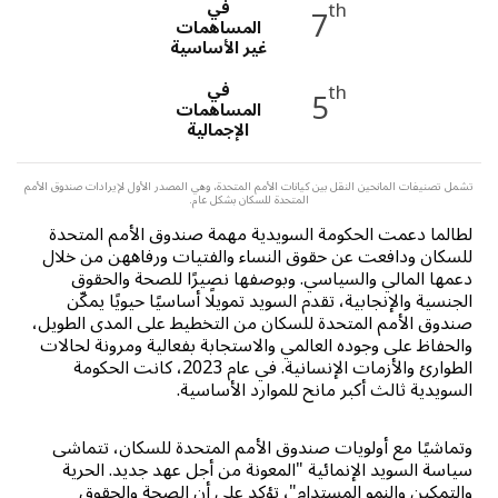
في
th
7
المساهمات
غير الأساسية
في
th
5
المساهمات
الإجمالية
تشمل تصنيفات المانحين النقل بين كيانات الأمم المتحدة، وهي المصدر الأول لإيرادات صندوق الأمم
المتحدة للسكان بشكل عام.
لطالما دعمت الحكومة السويدية مهمة صندوق الأمم المتحدة
للسكان ودافعت عن حقوق النساء والفتيات ورفاههن من خلال
دعمها المالي والسياسي. وبوصفها نصيرًا للصحة والحقوق
الجنسية والإنجابية، تقدم السويد تمويلًا أساسيًا حيويًا يمكّن
صندوق الأمم المتحدة للسكان من التخطيط على المدى الطويل،
والحفاظ على وجوده العالمي والاستجابة بفعالية ومرونة لحالات
الطوارئ والأزمات الإنسانية. في عام 2023، كانت الحكومة
السويدية ثالث أكبر مانح للموارد الأساسية.
وتماشيًا مع أولويات صندوق الأمم المتحدة للسكان، تتماشى
سياسة السويد الإنمائية "المعونة من أجل عهد جديد. الحرية
والتمكين والنمو المستدام"، تؤكد على أن الصحة والحقوق