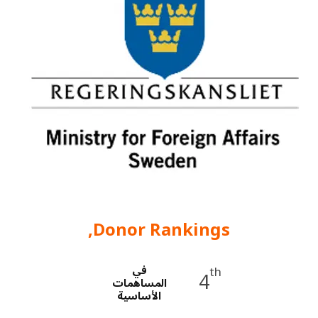
a
t
i
o
n
Donor Rankings,
في
th
4
المساهمات
الأساسية