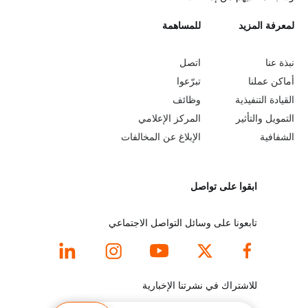
L
لمعرفة المزيد
G
للمساهمة
o
e
نبذة عنا
اتصل
b
a
أماكن عملنا
تبرّعوا
القيادة التنفيذية
وظائف
e
r
التمويل والتأثير
المركز الإعلامي
y
n
الشفافية
الإبلاغ عن المخالفات
o
m
ابقوا على تواصل
n
o
d
r
تابعونا على وسائل التواصل الاجتماعي
f
e
o
f
للاشتراك في نشرتنا الإخبارية