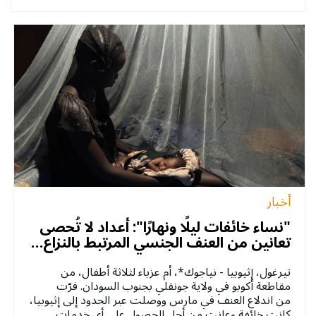
أخبار
"نساء خائفات ليلًا ونهارًا": أعداد لا تُحصى
تعانين من العنف الجنسي المرتبط بالنزاع…
تيرغول، إثيوبيا - نياجوك*، أم عزباء لثلاثة أطفال، من
مقاطعة أكوبو في ولاية جونقلي بجنوب السودان. فرّت
من اندلاع العنف في مارس ووصلت عبر الحدود إلى إثيوبيا،
كانت خائفة وعانت من أجل الحصول على أي خدمات.