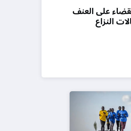
لقضاء على العنف
ات النزاع