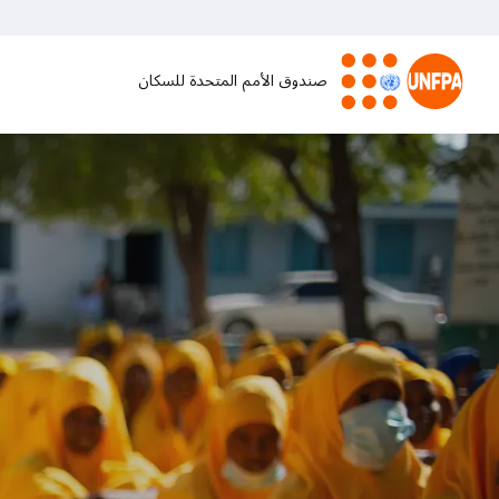
تجاوز
إلى
المحتوى
صندوق الأمم المتحدة للسكان
الرئيسي
M
a
i
n
n
a
v