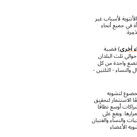
لأنثوية لأسباب غير
التقديرات إلى أن 230 مليون فتاة وامرأة في جميع أنحاء
مِرة.
ء أخرى
) قضية
واردة من حوالي ثلث البلدان
تخضع واحدة من كل
والنساء - الثلثين -
اة معرضات لخطر الخضوع لتشويه
ن علينا جميعًا الاستثمار لتحقيق
بحلول عام 2030، وذلك من خلال شراكات أوسع نطاقًا
ارها. ويقع على
ات والنساء والفتيان
شويه الأعضاء