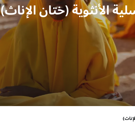
ية الأنثوية (ختان الإناث)
لإناث)