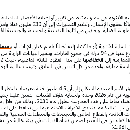
ية الأنثوية هي ممارسة تتضمن تغيير أو إصابة الأعضاء التناسلية ا
طبية، وتُعتبر دوليًا انتهاكًا لحقوق الإنسان. وتشير 
رسة الضارة، ويعانين من آثارها النفسية والجسدية والجنسية المُدَ
ناسلية الأنثوية (أو ما يُشار إليه أحيانًا باسم ختان الإناث أو
بأسما
عالمية، حيث يتم الإبلاغ عنها في 94 دولة في جميع القارات. وتشير البيانات ال
لممارسة إلى
انخفاضها
على مدار العقود الثلاثة الماضية، حيث 
رسة مقارنة بواحدة من كل اثنتين في السابق. وترغب غالبية الرجال 
.
وتشير تقديرات صندوق الأمم المتحدة للسكان إلى أن 4.5 مليون فت
الأعضاء التناسلية الأنثوية في عام 2026 وحده. ولحماية هؤلاء الفتيات، يتعي
الهدف المتمثل في القضاء تماما على هذه الممارسة 
ن حيث التكلفة تتحدى الأعراف الاجتماعية التي تحافظ على استمر
ت المانحة والقطاع الخاص والمجتمعات والمنظمات الشعبية والفتي
مهمًا كفاعلين في التغيير لضمان نشأة الفتيات في بيئة خالية من ت
ن الإناث).