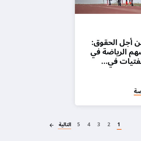
ن أجل الحقوق:
هم الرياضة في
لفتيات في…
صة
Pagination
1
2
3
4
5
التالية