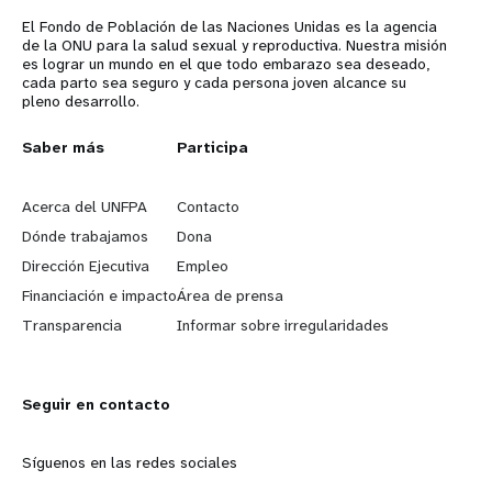
El Fondo de Población de las Naciones Unidas es la agencia
de la ONU para la salud sexual y reproductiva. Nuestra misión
es lograr un mundo en el que todo embarazo sea deseado,
cada parto sea seguro y cada persona joven alcance su
pleno desarrollo.
L
Saber más
G
Participa
e
o
Acerca del UNFPA
Contacto
a
b
Dónde trabajamos
Dona
Dirección Ejecutiva
Empleo
r
e
Financiación e impacto
Área de prensa
n
y
Transparencia
Informar sobre irregularidades
m
o
Seguir en contacto
o
n
r
d
Síguenos en las redes sociales