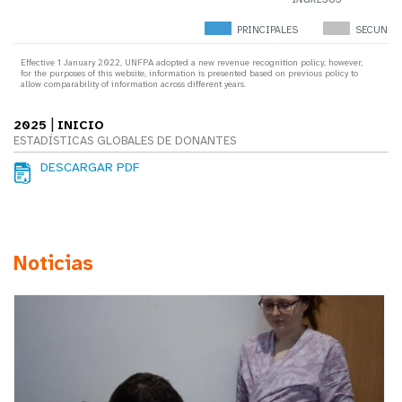
PRINCIPALES
SECUNDA
Effective 1 January 2022, UNFPA adopted a new revenue recognition policy; however,
for the purposes of this website, information is presented based on previous policy to
allow comparability of information across different years.
|
2025
INICIO
ESTADÍSTICAS GLOBALES DE DONANTES
DESCARGAR PDF
Noticias