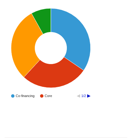
Co-financing
Core
1/2