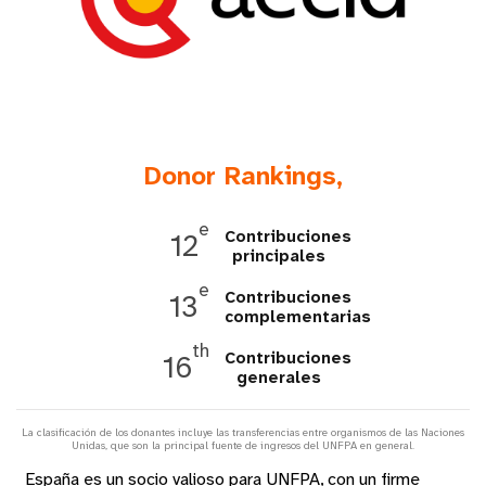
t
i
o
n
Donor Rankings,
e
Contribuciones
12
principales
e
Contribuciones
13
complementarias
th
Contribuciones
16
generales
La clasificación de los donantes incluye las transferencias entre organismos de las Naciones
Unidas, que son la principal fuente de ingresos del UNFPA en general.
España es un socio valioso para UNFPA, con un firme