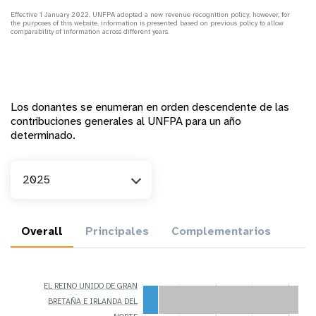
Effective 1 January 2022, UNFPA adopted a new revenue recognition policy; however, for
the purposes of this website, information is presented based on previous policy to allow
comparability of information across different years.
Los donantes se enumeran en orden descendente de las
contribuciones generales al UNFPA para un año
determinado.
Año
2025
Overall
Principales
Complementarios
EL REINO UNIDO DE GRAN
BRETAÑA E IRLANDA DEL