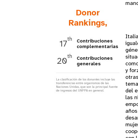
mand
i
Donor
Rankings,
g
Itali
a
th
Contribuciones
17
igual
complementarias
géner
t
th
situa
Contribuciones
20
como 
generales
i
y for
otras
La clasificación de los donantes incluye las
temas
transferencias entre organismos de las
o
Naciones Unidas, que son la principal fuente
del 
de ingresos del UNFPA en general.
las n
n
empo
años
desa
muje
coope