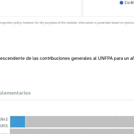
Co-fi
nition policy; however, for the purposes of this website, information is presented based on previous
escendente de las contribuciones generales al UNFPA para un a
lementarios
AÑA E
NORTE