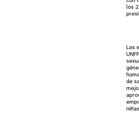
con 
los 2
presi
Las e
UNFP
sexua
géner
huma
de sa
mejo
apro
empo
niñas