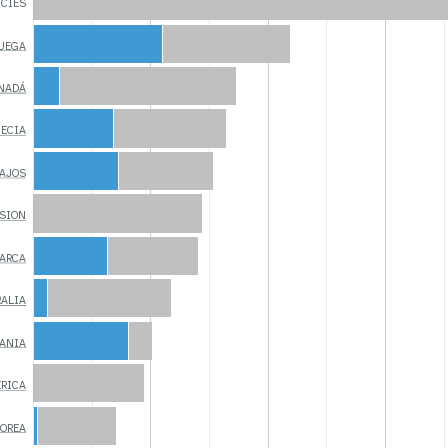
NCIES
RUEGA
ANADÁ
UECIA
BAJOS
SION
MARCA
ALIA
MANIA
ÉRICA
COREA