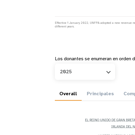
Effective 1 January 2022, UNFPA adopted a new revenue recog
different years.
Los donantes se enumeran en orden d
Año
2025
Overall
Principales
Comp
EL REINO UNIDO DE GRAN BRET
IRLANDA DEL 