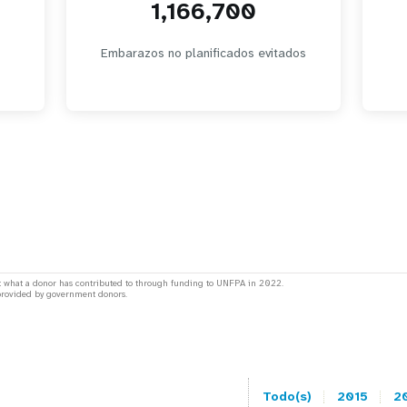
1,166,700
Embarazos no planificados evitados
lect what a donor has contributed to through funding to UNFPA in 2022.
 provided by government donors.
Todo(s)
2015
2