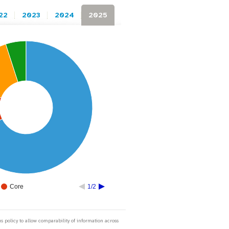
22
2023
2024
2025
Core
1/2
 policy to allow comparability of information across