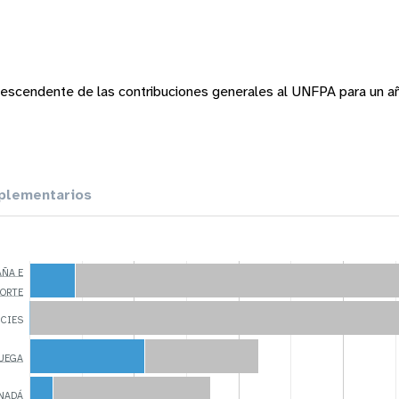
escendente de las contribuciones generales al UNFPA para un a
lementarios
AÑA E
NORTE
NCIES
RUEGA
ANADÁ