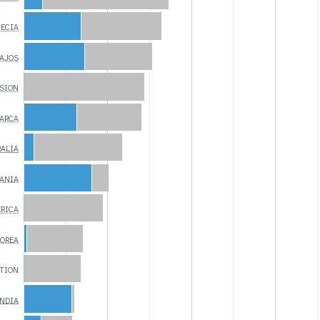
UECIA
BAJOS
SION
MARCA
ALIA
MANIA
ÉRICA
COREA
TION
ANDIA