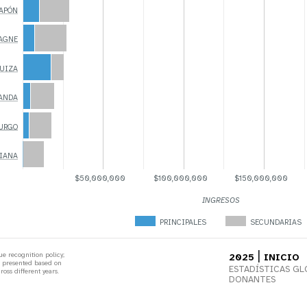
JAPÓN
PAGNE
SUIZA
ANDA
BURGO
LIANA
$50,000,000
$100,000,000
$150,000,000
INGRESOS
PRINCIPALES
SECUNDARIAS
|
e recognition policy;
2025
INICIO
is presented based on
ESTADÍSTICAS GL
oss different years.
DONANTES