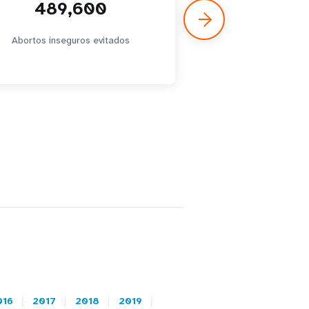
489,600
929,
Abortos inseguros evitados
Women and young p
with integrated
reproductive hea
016
2017
2018
2019