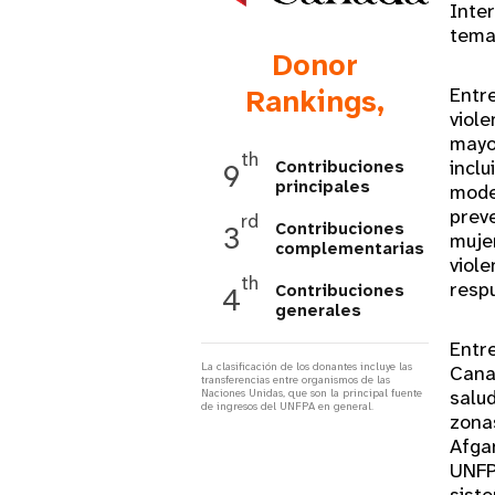
Inte
i
tema
Donor
g
Rankings,
Entre
viole
a
mayor
th
inclu
Contribuciones
9
principales
moder
t
preve
rd
Contribuciones
3
mujer
i
complementarias
viole
th
respu
Contribuciones
4
o
generales
Entr
n
La clasificación de los donantes incluye las
Canad
transferencias entre organismos de las
salud
Naciones Unidas, que son la principal fuente
de ingresos del UNFPA en general.
zona
Afgan
UNFP