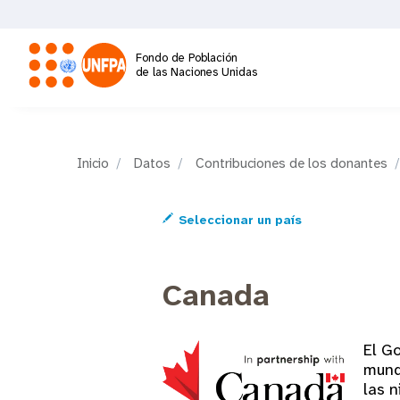
Pasar
al
contenido
Fondo de Población
principal
de las Naciones Unidas
M
a
Inicio
Datos
Contribuciones de los donantes
i
Seleccionar un país
n
Canada
n
a
El G
mund
v
las n