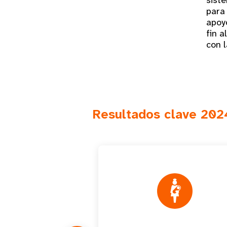
siste
para 
apoy
fin a
con l
Resultados clave 202