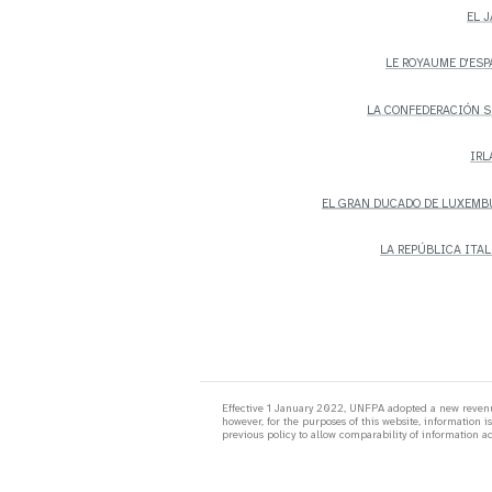
EL 
LE ROYAUME D'ES
LA CONFEDERACIÓN 
IRL
EL GRAN DUCADO DE LUXEM
LA REPÚBLICA ITA
Effective 1 January 2022, UNFPA adopted a new revenu
however, for the purposes of this website, information 
previous policy to allow comparability of information acr