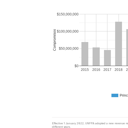
$150,000,000
Compromisos
$100,000,000
$50,000,000
$0
2015
2016
2017
2018
2
Princ
Effective 1 January 2022, UNFPA adopted a new revenue recog
different years.