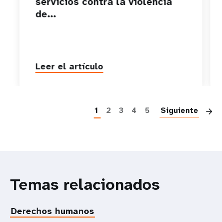
servicios contra la violencia
de...
Leer el artículo
P
1
2
3
4
5
Siguiente
Temas relacionados
Derechos humanos