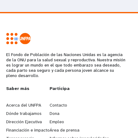
El Fondo de Población de las Naciones Unidas es la agencia
de la ONU para la salud sexual y reproductiva. Nuestra misión
es lograr un mundo en el que todo embarazo sea deseado,
cada parto sea seguro y cada persona joven alcance su
pleno desarrollo.
L
Saber más
G
Participa
e
o
Acerca del UNFPA
Contacto
a
b
Dónde trabajamos
Dona
Dirección Ejecutiva
Empleo
r
e
Financiación e impacto
Área de prensa