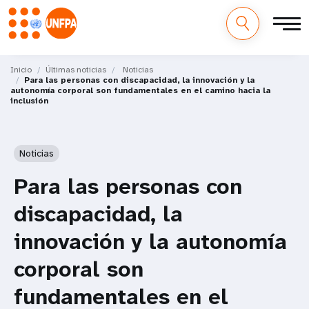
M
Pasar
al
Inicio
Últimas noticias
Noticias
a
Para las personas con discapacidad, la innovación y la
contenido
autonomía corporal son fundamentales en el camino hacia la
principal
inclusión
i
n
Noticias
n
Para las personas con
a
discapacidad, la
v
innovación y la autonomía
i
corporal son
g
fundamentales en el
a