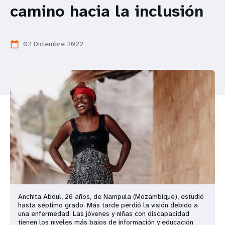
camino hacia la inclusión
t
i
02 Diciembre 2022
calendar_today
o
n
Anchita Abdul, 26 años, de Nampula (Mozambique), estudió
hasta séptimo grado. Más tarde perdió la visión debido a
una enfermedad. Las jóvenes y niñas con discapacidad
tienen los niveles más bajos de información y educación