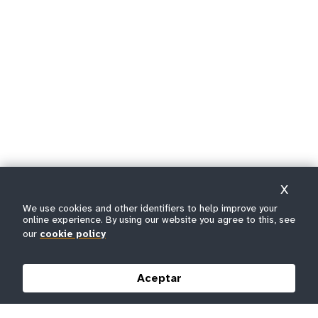
X
We use cookies and other identifiers to help improve your
online experience. By using our website you agree to this, see
our
cookie policy
Aceptar