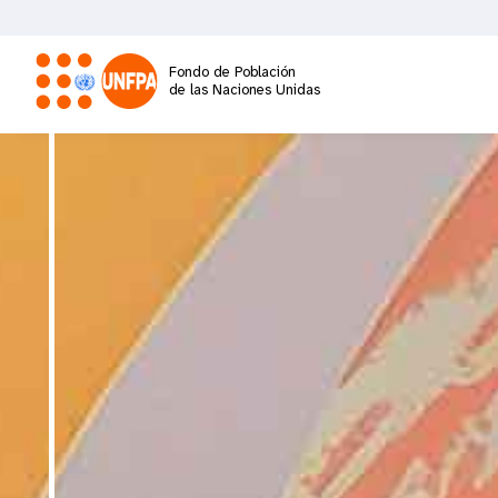
Pasar
al
contenido
Fondo de Población
principal
de las Naciones Unidas
M
a
i
n
n
a
v