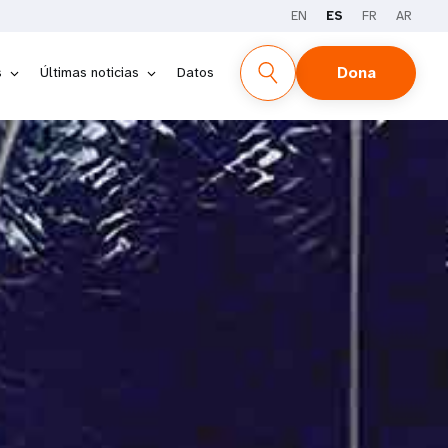
EN
ES
FR
AR
NFORME
SUPLEMENTOS
RELATOS
Dona
s
Últimas noticias
Datos