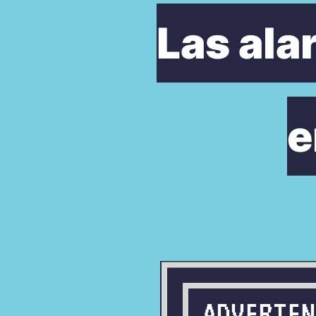
Las ala
e
ADVERTENC
ADVERTEN