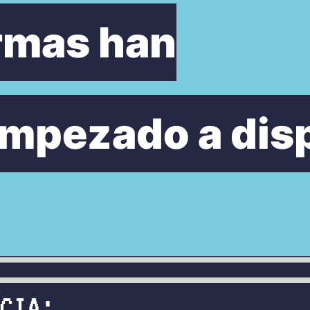
rmas han
mpezado a disp
IA:
CIA: