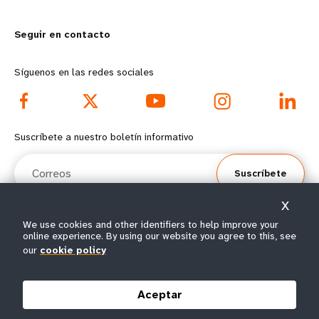
m
o
Seguir en contacto
o
n
r
d
Síguenos en las redes sociales
e
f
f
o
Suscríbete a nuestro boletín informativo
o
o
Correos
Suscríbete
o
t
X
t
e
We use cookies and other identifiers to help improve your
online experience. By using our website you agree to this, see
e
r
© Todos los derechos reservados 2026.
our
cookie policy
Condiciones de
Política de privacidad del
Mapa del
r
m
|
|
uso
UNFPA
sitio
Aceptar
m
e