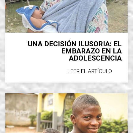
t
i
o
UNA DECISIÓN ILUSORIA: EL
n
EMBARAZO EN LA
ADOLESCENCIA
LEER EL ARTÍCULO