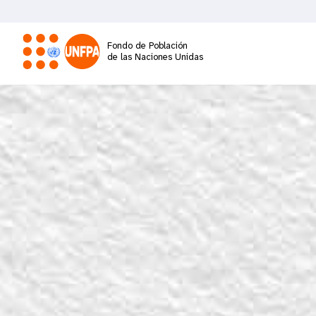
Pasar
al
contenido
Fondo de Población
principal
de las Naciones Unidas
M
a
i
n
n
a
v