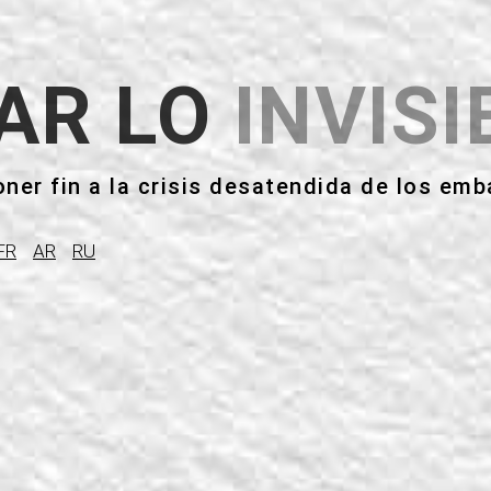
ZAR LO
INVISI
ner fin a la crisis desatendida de los em
FR
AR
RU