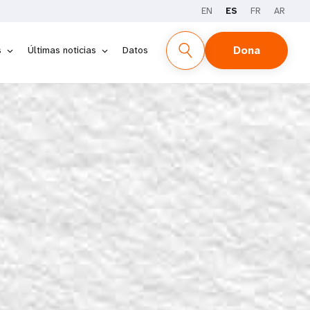
EN
ES
FR
AR
INFORME
DATOS
Dona
s
Últimas noticias
Datos