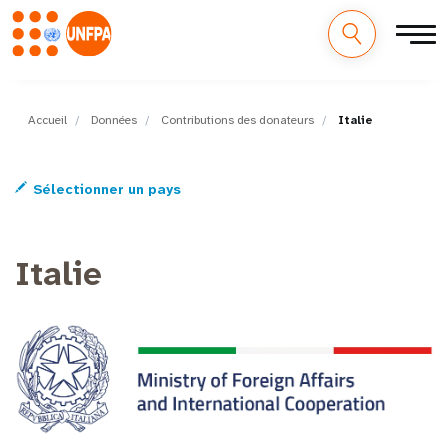
M
Aller
au
a
contenu
Accueil
Données
Contributions des donateurs
Italie
principal
i
Sélectionner un pays
n
n
Italie
a
v
i
g
a