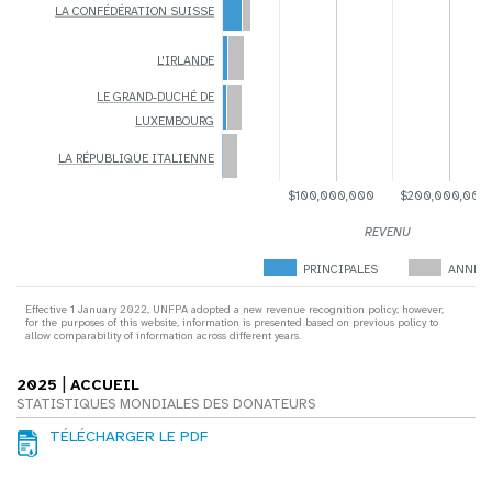
LA CONFÉDÉRATION SUISSE
L'IRLANDE
LE GRAND-DUCHÉ DE
LUXEMBOURG
LA RÉPUBLIQUE ITALIENNE
$100,000,000
$200,000,000
REVENU
PRINCIPALES
ANNEX
Effective 1 January 2022, UNFPA adopted a new revenue recognition policy; however,
for the purposes of this website, information is presented based on previous policy to
allow comparability of information across different years.
|
2025
ACCUEIL
STATISTIQUES MONDIALES DES DONATEURS
TÉLÉCHARGER LE PDF