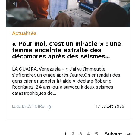
Actualités
« Pour moi, c’est un miracle » : une
femme enceinte extraite des
décombres après des séismes…
LA GUAIRA, Venezuela – « J'ai vu l'immeuble
s'effondrer, un étage après l’autre.On entendait des
gens crier et appeler à l’aide », déclare Roberto
Rodríguez, 24 ans, qui a survécu à deux séismes
catastrophiques de…
LIRE L'HISTOIRE
17 Juillet 2026
P
1
2
3
4
5
Suivant