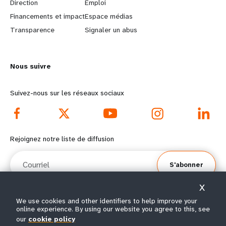
Direction
Emploi
r
e
Financements et impact
Espace médias
n
y
Transparence
Signaler un abus
m
o
Nous suivre
o
n
r
d
Suivez-nous sur les réseaux sociaux
e
f
f
o
Rejoignez notre liste de diffusion
o
o
Courriel
S'abonner
o
t
X
t
e
We use cookies and other identifiers to help improve your
online experience. By using our website you agree to this, see
e
r
© Tous droits réservés 2026.
our
cookie policy