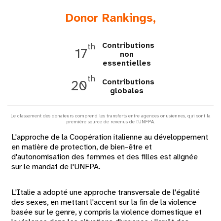
t
Donor Rankings,
i
Contributions
th
17
o
non
essentielles
n
th
Contributions
20
globales
Le classement des donateurs comprend les transferts entre agences onusiennes, qui sont la
première source de revenus de l'UNFPA.
L'approche de la Coopération italienne au développement
en matière de protection, de bien-être et
d'autonomisation des femmes et des filles est alignée
sur le mandat de l'UNFPA.
L'Italie a adopté une approche transversale de l'égalité
des sexes, en mettant l'accent sur la fin de la violence
basée sur le genre, y compris la violence domestique et