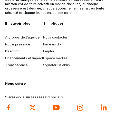
mission est de faire advenir un monde dans lequel chaque
grossesse est désirée, chaque accouchement se fait en toute
sécurité et chaque jeune réalise son potentiel.
L
En savoir plus
G
S'impliquer
e
o
À propos de l'agence
Nous contacter
a
b
Notre présence
Faire un don
Direction
Emploi
r
e
Financements et impact
Espace médias
n
y
Transparence
Signaler un abus
m
o
Nous suivre
o
n
r
d
Suivez-nous sur les réseaux sociaux
e
f