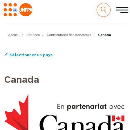
M
Aller
au
a
contenu
Accueil
Données
Contributions des donateurs
Canada
principal
i
Sélectionner un pays
n
n
Canada
a
v
i
g
a