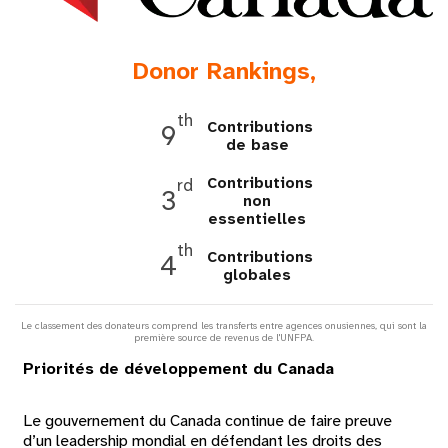
t
Donor Rankings,
i
o
th
Contributions
9
de base
n
Contributions
rd
3
non
essentielles
th
Contributions
4
globales
Le classement des donateurs comprend les transferts entre agences onusiennes, qui sont la
première source de revenus de l'UNFPA.
Priorités de développement du Canada
Le gouvernement du Canada continue de faire preuve
d’un leadership mondial en défendant les droits des