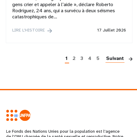
gens crier et appeler à l’aide », déclare Roberto
Rodríguez, 24 ans, qui a survécu à deux séismes
catastrophiques de…
LIRE L'HISTOIRE
17 Juillet 2026
P
1
2
3
4
5
Suivant
Le Fonds des Nations Unies pour la population est l'agence
de l'ONU chargée de la santé sexuelle et reproductive. Notre