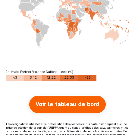
Intimate Partner Violence National Level (%)
<3
3-12
12-22
22-33
>33
Voir le tableau de bord
Les désignations utilisées et la présentation des données sur la carte n’impliquent aucune
prise de position de la part de l’UNFPA quant au statut juridique des pays, territoires, villes
ou zones ou de leurs autorités, ni quant à la délimitation de leurs frontières ou limites. En
raison de limites de codage, les formulations rattachées aux indicateurs sont normalisées