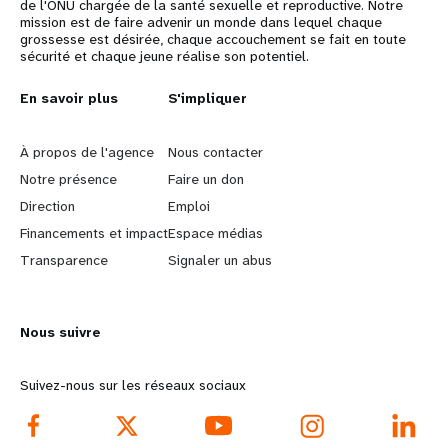
de l'ONU chargée de la santé sexuelle et reproductive. Notre
mission est de faire advenir un monde dans lequel chaque
grossesse est désirée, chaque accouchement se fait en toute
sécurité et chaque jeune réalise son potentiel.
L
En savoir plus
G
S'impliquer
e
o
À propos de l'agence
Nous contacter
a
b
Notre présence
Faire un don
Direction
Emploi
r
e
Financements et impact
Espace médias
n
y
Transparence
Signaler un abus
m
o
Nous suivre
o
n
r
d
Suivez-nous sur les réseaux sociaux
e
f