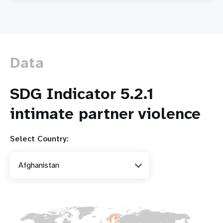
basée
sur
le
genre
facilitée
Data
par
la
technologie
SDG Indicator 5.2.1
:
une
intimate partner violence
menace
grandissante
Select Country:
Afghanistan