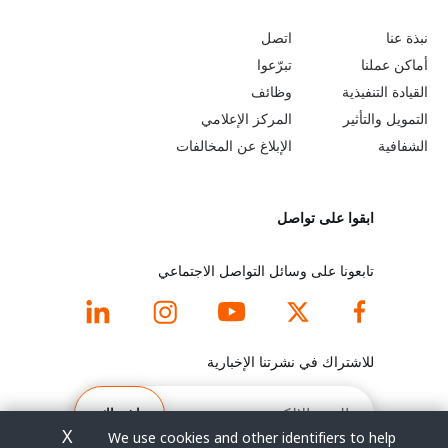
o
e
نبذة عنا
اتصل
b
a
أماكن عملنا
تبرّعوا
القيادة التنفيذية
وظائف
e
r
التمويل والتأثير
المركز الإعلامي
y
n
الشفافية
الإبلاغ عن المخالفات
o
m
ابقوا على تواصل
n
o
d
r
تابعونا على وسائل التواصل الاجتماعي
f
e
o
f
للاشتراك في نشرتنا الإخبارية
o
o
البريد
الإلكتروني
اشتراك
t
o
X
We use cookies and other identifiers to help