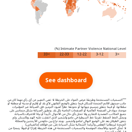
Intimate Partner Violence National Level (%)
>33
22-33
12-22
3-12
<3
See dashboard
"""التسميات المستخدمة وطريقة عرض المواد على الخريطة لا تعني التعبير عن أي رأي مهما كان من
جانب صندوق الأمم المتحدة للسكان فيما يتعلق بالوضع القانوني لأي بلد أو إقليم أو مدينة أو منطقة أو
سلطاتها، أو فيما يتعلق بترسيم جبهاتها أو حدودها. نظرًا لقيود الترميز، فإن الصياغة عبر المؤشرات
موحدة، سواء في الصفحة العالمية أو الصفحات الخاصة بكل بلد. وتطبق الصياغة بشكل متجانس على
جميع المكاتب المصدرة للتقارير ولا تمثل بأي حال من الأحوال تأييدا أو بيانا للاعتراف بالسيادة.
ويمثل الخط المنقط تقريبًا خط السيطرة في جامو وكشمير الذي اتفقت عليه الهند وباكستان. ولم
يتفق الطرفان بعد على الوضع النهائي لجامو وكشمير. يوجد نزاع بين حكومتي الأرجنتين والمملكة
المتحدة لبريطانيا العظمى وأيرلندا الشمالية بشأن السيادة على جزر فوكلاند (مالفيناس).
لا تُمثّل الحدود والأسماء الموضحة والتسميات المستخدمة في هذه الخريطة إقرارًا أو قبولًا رسميًا من
قِبل الأمم المتحدة.