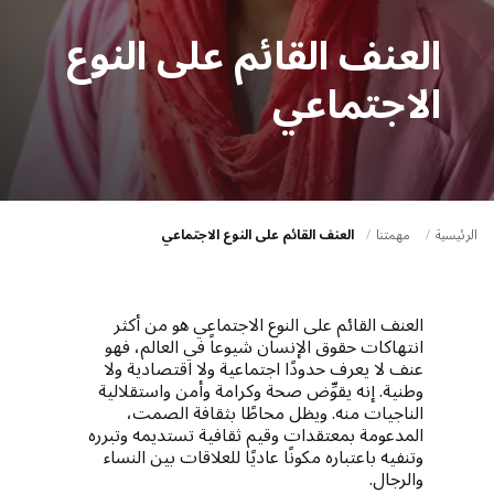
a
t
العنف القائم على النوع
i
الاجتماعي
o
n
الرئيسية
مهمتنا
العنف القائم على النوع الاجتماعي
العنف القائم على النوع الاجتماعي هو من أكثر
انتهاكات حقوق الإنسان شيوعاً في العالم، فهو
عنف لا يعرف حدودًا اجتماعية ولا اقتصادية ولا
وطنية. إنه يقوِّض صحة وكرامة وأمن واستقلالية
الناجيات منه. ويظل محاطًا بثقافة الصمت،
المدعومة بمعتقدات وقيم ثقافية تستديمه وتبرره
وتنفيه باعتباره مكونًا عاديًا للعلاقات بين النساء
والرجال.