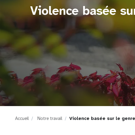
Violence basée su
i
g
a
t
i
o
n
Accueil
Notre travail
Violence basée sur le genr