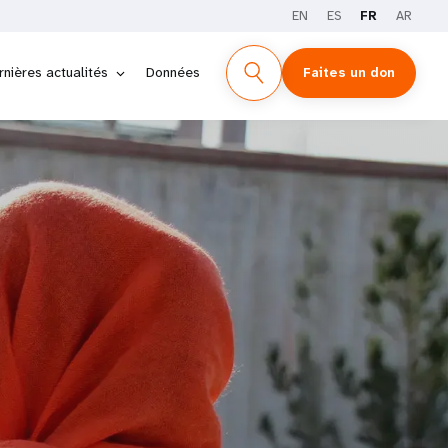
EN
ES
FR
AR
rnières actualités
Données
Faites un don