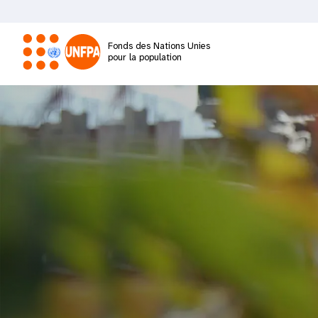
Aller
au
contenu
Fonds des Nations Unies
principal
pour la population
M
a
i
n
n
a
v