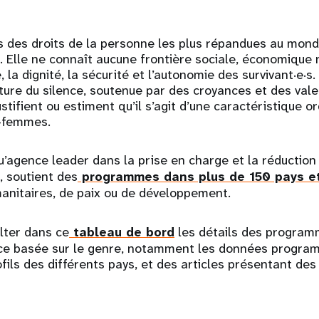
ns des droits de la personne les plus répandues au mond
. Elle ne connaît aucune frontière sociale, économique n
 la dignité, la sécurité et l’autonomie des survivant·e·s.
ture du silence, soutenue par des croyances et des valeu
ustifient ou estiment qu’il s’agit d’une caractéristique o
-femmes.
u’agence leader dans la prise en charge et la réduction 
, soutient des
programmes dans plus de 150 pays et 
anitaires, de paix ou de développement.
lter dans ce
tableau de bord
les détails des program
lence basée sur le genre, notamment les données progra
ofils des différents pays, et des articles présentant de