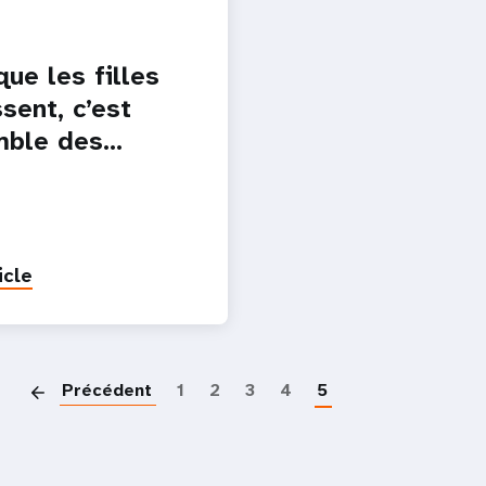
ue les filles
sent, c’est
mble des…
icle
Paginatio
Précédent
1
2
3
4
5