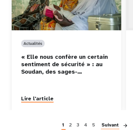
Actualités
« Elle nous confère un certain
sentiment de sécurité » : au
Soudan, des sages-…
Lire l'article
P
1
2
3
4
5
Suivant