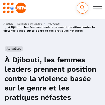
M
Aller
au
Accueil
Dernières actualités
nouvelles
a
À Djibouti, les femmes leaders prennent position contre la
contenu
violence basée sur le genre et les pratiques néfastes
principal
i
n
Actualités
n
À Djibouti, les femmes
a
leaders prennent position
v
contre la violence basée
i
sur le genre et les
g
pratiques néfastes
a