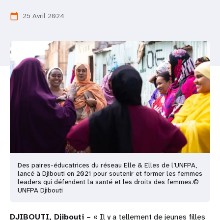
t
25 Avril 2024
calendar_today
i
o
n
Des paires-éducatrices du réseau Elle & Elles de l’UNFPA,
lancé à Djibouti en 2021 pour soutenir et former les femmes
leaders qui défendent la santé et les droits des femmes.©
UNFPA Djibouti
DJIBOUTI, Djibouti –
« Il y a tellement de jeunes filles