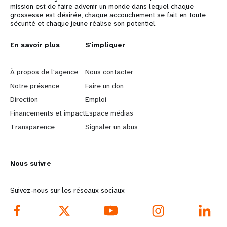
mission est de faire advenir un monde dans lequel chaque
grossesse est désirée, chaque accouchement se fait en toute
sécurité et chaque jeune réalise son potentiel.
L
En savoir plus
G
S'impliquer
e
o
À propos de l'agence
Nous contacter
a
b
Notre présence
Faire un don
Direction
Emploi
r
e
Financements et impact
Espace médias
n
y
Transparence
Signaler un abus
m
o
Nous suivre
o
n
r
d
Suivez-nous sur les réseaux sociaux
e
f