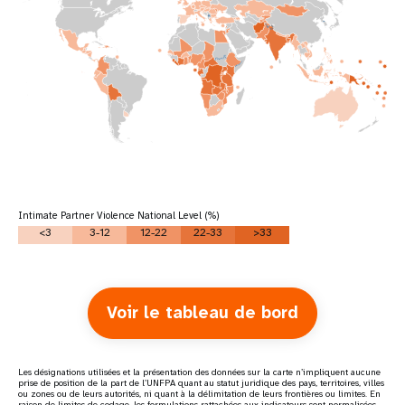
Intimate Partner Violence National Level (%)
<3
3-12
12-22
22-33
>33
Voir le tableau de bord
Les désignations utilisées et la présentation des données sur la carte n’impliquent aucune
prise de position de la part de l’UNFPA quant au statut juridique des pays, territoires, villes
ou zones ou de leurs autorités, ni quant à la délimitation de leurs frontières ou limites. En
raison de limites de codage, les formulations rattachées aux indicateurs sont normalisées