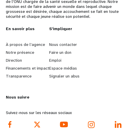
de l'ONU chargée de la santé sexuelle et reproductive. Notre
mission est de faire advenir un monde dans lequel chaque
grossesse est désirée, chaque accouchement se fait en toute
sécurité et chaque jeune réalise son potentiel.
L
En savoir plus
G
S'impliquer
e
o
À propos de l'agence
Nous contacter
a
b
Notre présence
Faire un don
Direction
Emploi
r
e
Financements et impact
Espace médias
n
y
Transparence
Signaler un abus
m
o
Nous suivre
o
n
r
d
Suivez-nous sur les réseaux sociaux
e
f