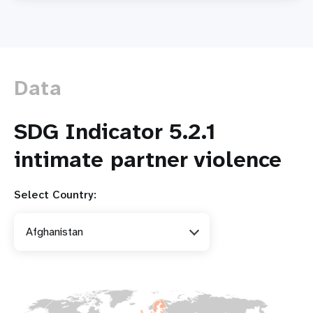
basée
sur
le
genre
facilitée
Data
par
la
technologie
SDG Indicator 5.2.1
:
une
intimate partner violence
menace
grandissante
Select Country:
Afghanistan