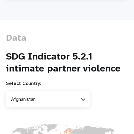
basée
sur
le
genre
facilitée
Data
par
la
technologie
SDG Indicator 5.2.1
:
une
intimate partner violence
menace
grandissante
Select Country:
Afghanistan