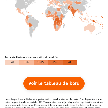
Intimate Partner Violence National Level (%)
<3
3-12
12-22
22-33
>33
Voir le tableau de bord
Les désignations utilisées et la présentation des données sur la carte n’impliquent aucune
prise de position de la part de l’UNFPA quant au statut juridique des pays, territoires, villes
ou zones ou de leurs autorités, ni quant à la délimitation de leurs frontières ou limites. En
raison de limites de codage, les formulations rattachées aux indicateurs sont normalisées