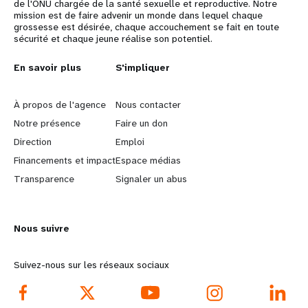
de l'ONU chargée de la santé sexuelle et reproductive. Notre
mission est de faire advenir un monde dans lequel chaque
grossesse est désirée, chaque accouchement se fait en toute
sécurité et chaque jeune réalise son potentiel.
L
En savoir plus
G
S'impliquer
e
o
À propos de l'agence
Nous contacter
a
b
Notre présence
Faire un don
Direction
Emploi
r
e
Financements et impact
Espace médias
n
y
Transparence
Signaler un abus
m
o
Nous suivre
o
n
r
d
Suivez-nous sur les réseaux sociaux
e
f