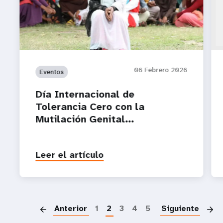
06 Febrero 2026
Eventos
Día Internacional de
Tolerancia Cero con la
Mutilación Genital...
Leer el artículo
P
Anterior
1
2
3
4
5
Siguiente