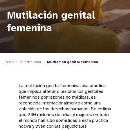
t
Mutilación genital
i
femenina
o
n
Inicio
Nuestra labor
Mutilación genital femenina
La mutilación genital femenina, una práctica
que implica alterar o lesionar los genitales
femeninos por razones no médicas, es
reconocida internacionalmente como una
violación de los derechos humanos. Se estima
que 230 millones de niñas y mujeres en todo
el mundo han sido sometidas a esta práctica
nociva y viven con las perjudiciales