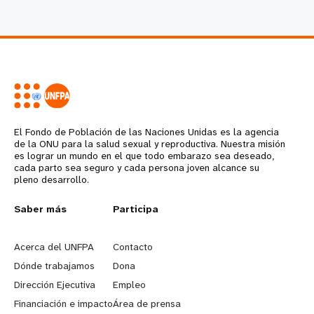
El Fondo de Población de las Naciones Unidas es la agencia
de la ONU para la salud sexual y reproductiva. Nuestra misión
es lograr un mundo en el que todo embarazo sea deseado,
cada parto sea seguro y cada persona joven alcance su
pleno desarrollo.
L
Saber más
G
Participa
e
o
Acerca del UNFPA
Contacto
a
b
Dónde trabajamos
Dona
Dirección Ejecutiva
Empleo
r
e
Financiación e impacto
Área de prensa