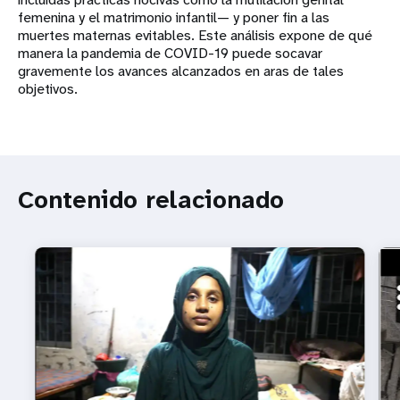
femenina y el matrimonio infantil— y poner fin a las
muertes maternas evitables. Este análisis expone de qué
manera la pandemia de COVID-19 puede socavar
gravemente los avances alcanzados en aras de tales
objetivos.
Contenido relacionado
htt
¿A 
Ven