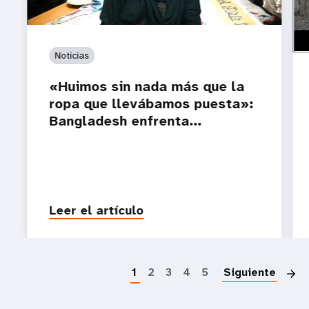
Noticias
«Huimos sin nada más que la
ropa que llevábamos puesta»:
Bangladesh enfrenta...
Leer el artículo
P
1
2
3
4
5
Siguiente