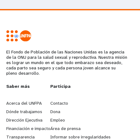
El Fondo de Población de las Naciones Unidas es la agencia
de la ONU para la salud sexual y reproductiva. Nuestra misión
es lograr un mundo en el que todo embarazo sea deseado,
cada parto sea seguro y cada persona joven alcance su
pleno desarrollo.
L
Saber más
G
Participa
e
o
Acerca del UNFPA
Contacto
a
b
Dónde trabajamos
Dona
Dirección Ejecutiva
Empleo
r
e
Financiación e impacto
Área de prensa
n
y
Transparencia
Informar sobre irregularidades