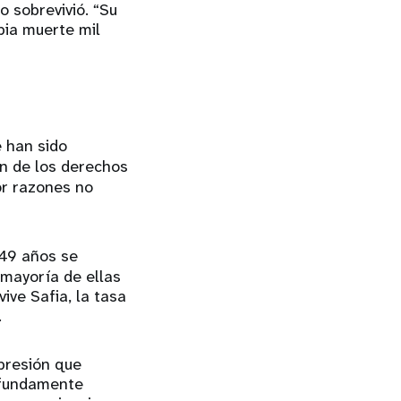
o sobrevivió. “Su
pia muerte mil
 han sido
ón de los derechos
or razones no
 49 años se
 mayoría de ellas
ve Safia, la tasa
.
 presión que
rofundamente