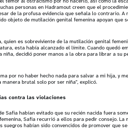
 el temor al ostracismo por no hacerlo, así como la esc
Muchas personas en Hadramout creen que el procedimie
 pesar de la profusa evidencia que señala lo contrario. A
do objeto de mutilación genital femenina apoyan que se
, quien es sobreviviente de la mutilación genital femeni
iatura, esta había alcanzado el límite. Cuando quedó 
niña, decidió poner manos a la obra para librar a su 
ma por no haber hecho nada para salvar a mi hija, y m
 manera brutal solo por ser niña”, explicó.
as contra las violaciones
e Safia habían evitado que su recién nacida fuera some
 femenina, Safia recurrió a ellos para pedir consejo. La 
us suegros habían sido convencidos de promover que s