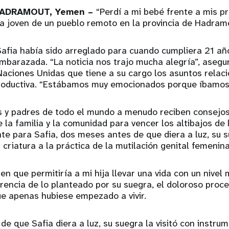
HADRAMOUT, Yemen –
“Perdí a mi bebé frente a mis pr
na joven de un pueblo remoto en la provincia de Hadram
afia había sido arreglado para cuando cumpliera 21 añ
mbarazada. “La noticia nos trajo mucha alegría”, asegu
aciones Unidas que tiene a su cargo los asuntos relac
productiva. “Estábamos muy emocionados porque íbamos 
 y padres de todo el mundo a menudo reciben consejos 
e la familia y la comunidad para vencer los altibajos de 
e para Safia, dos meses antes de que diera a luz, su s
 criatura a la práctica de la mutilación genital femenina
 en que permitiría a mi hija llevar una vida con un nivel
ferencia de lo planteado por su suegra, el doloroso proc
ue apenas hubiese empezado a vivir.
de que Safia diera a luz, su suegra la visitó con instru