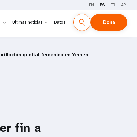
EN
ES
FR
AR
Dona
s
Últimas noticias
Datos
mutilación genital femenina en Yemen
r fin a