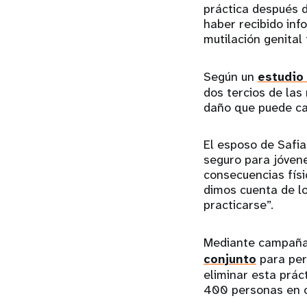
práctica después d
haber recibido inf
mutilación genital
Según un
estudio
dos tercios de las
daño que puede cau
El esposo de Safia 
seguro para jóven
consecuencias físi
dimos cuenta de l
practicarse”.
Mediante campañas
conjunto
para per
eliminar esta prá
400 personas en 