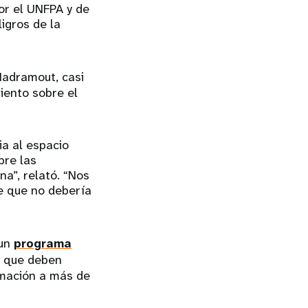
or el UNFPA y de
igros de la
Hadramout, casi
iento sobre el
ia al espacio
bre las
na”, relató. “Nos
e que no debería
 un
programa
e que deben
rmación a más de