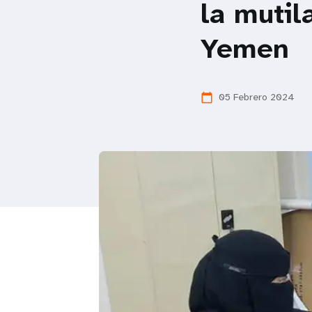
la mutil
i
Yemen
g
a
05 Febrero 2024
calendar_today
t
i
o
n