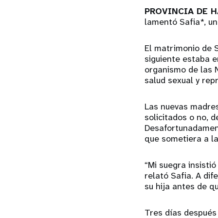
PROVINCIA DE 
lamentó Safia*, u
El matrimonio de S
siguiente estaba e
organismo de las N
salud sexual y re
Las nuevas madres
solicitados o no, d
Desafortunadament
que sometiera a la
“Mi suegra insistió
relató Safia. A di
su hija antes de q
Tres días después 