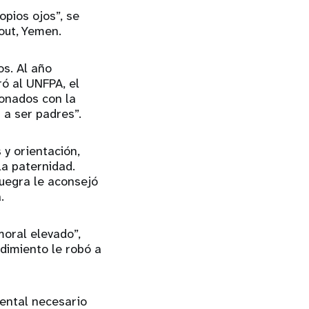
opios ojos”, se
out, Yemen.
os. Al año
ró al UNFPA, el
ionados con la
a ser padres”.
y orientación,
la paternidad.
uegra le aconsejó
.
 moral elevado”,
edimiento le robó a
mental necesario