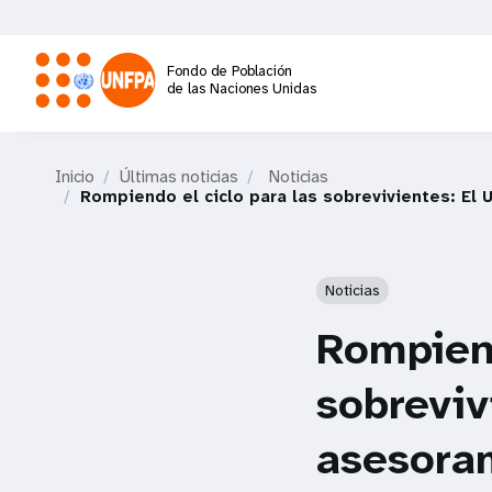
Pasar
al
contenido
Fondo de Población
principal
de las Naciones Unidas
M
Inicio
Últimas noticias
Noticias
a
Rompiendo el ciclo para las sobrevivientes: El
i
Noticias
n
Rompiend
n
sobreviv
a
asesoram
v