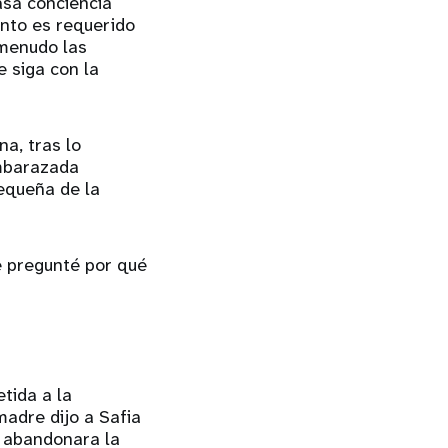
asa conciencia
nto es requerido
 menudo las
 siga con la
na, tras lo
embarazada
pequeña de la
e pregunté por qué
tida a la
madre dijo a Safia
e abandonara la