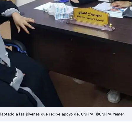
 adaptado a las jóvenes que recibe apoyo del UNFPA. ©UNFPA Yemen