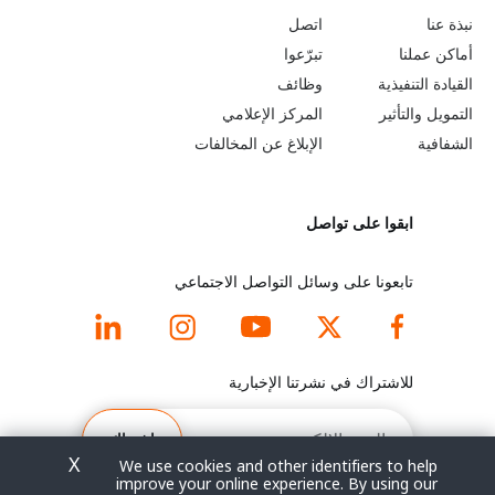
o
e
نبذة عنا
اتصل
b
a
أماكن عملنا
تبرّعوا
القيادة التنفيذية
وظائف
e
r
التمويل والتأثير
المركز الإعلامي
y
n
الشفافية
الإبلاغ عن المخالفات
o
m
ابقوا على تواصل
n
o
d
r
تابعونا على وسائل التواصل الاجتماعي
f
e
o
f
للاشتراك في نشرتنا الإخبارية
o
o
البريد
الإلكتروني
اشتراك
t
o
X
We use cookies and other identifiers to help
improve your online experience. By using our