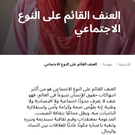
a
t
العنف القائم على النوع
i
الاجتماعي
o
n
الرئيسية
مهمتنا
العنف القائم على النوع الاجتماعي
العنف القائم على النوع الاجتماعي هو من أكثر
انتهاكات حقوق الإنسان شيوعاً في العالم، فهو
عنف لا يعرف حدودًا اجتماعية ولا اقتصادية ولا
وطنية. إنه يقوِّض صحة وكرامة وأمن واستقلالية
الناجيات منه. ويظل محاطًا بثقافة الصمت،
المدعومة بمعتقدات وقيم ثقافية تستديمه وتبرره
وتنفيه باعتباره مكونًا عاديًا للعلاقات بين النساء
والرجال.