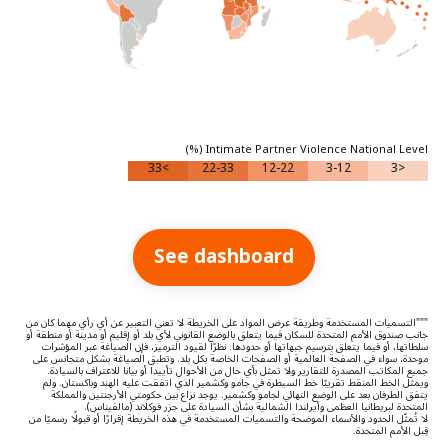
Intimate Partner Violence National Level (%)
>33
22-33
12-22
3-12
<3
See dashboard
"""التسميات المستخدمة وطريقة عرض المواد على الخريطة لا تعني التعبير عن أي رأي مهما كان من
جانب صندوق الأمم المتحدة للسكان فيما يتعلق بالوضع القانوني لأي بلد أو إقليم أو مدينة أو منطقة أو
سلطاتها، أو فيما يتعلق بترسيم جبهاتها أو حدودها. نظرًا لقيود الترميز، فإن الصياغة عبر المؤشرات
موحدة، سواء في الصفحة العالمية أو الصفحات الخاصة بكل بلد. وتطبق الصياغة بشكل متجانس على
جميع المكاتب المصدرة للتقارير ولا تمثل بأي حال من الأحوال تأييدا أو بيانا للاعتراف بالسيادة.
ويمثل الخط المنقط تقريبًا خط السيطرة في جامو وكشمير الذي اتفقت عليه الهند وباكستان. ولم
يتفق الطرفان بعد على الوضع النهائي لجامو وكشمير. يوجد نزاع بين حكومتي الأرجنتين والمملكة
المتحدة لبريطانيا العظمى وأيرلندا الشمالية بشأن السيادة على جزر فوكلاند (مالفيناس).
لا تُمثّل الحدود والأسماء الموضحة والتسميات المستخدمة في هذه الخريطة إقرارًا أو قبولًا رسميًا من
قِبل الأمم المتحدة.