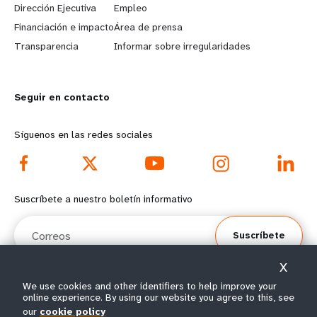
Dirección Ejecutiva
Empleo
r
e
Financiación e impacto
Área de prensa
n
y
Transparencia
Informar sobre irregularidades
m
o
Seguir en contacto
o
n
r
d
Síguenos en las redes sociales
e
f
f
o
Suscríbete a nuestro boletín informativo
o
o
Correos
Suscríbete
o
t
X
t
e
We use cookies and other identifiers to help improve your
online experience. By using our website you agree to this, see
e
r
© Todos los derechos reservados 2026.
our
cookie policy