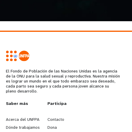
El Fondo de Población de las Naciones Unidas es la agencia
de la ONU para la salud sexual y reproductiva. Nuestra misión
es lograr un mundo en el que todo embarazo sea deseado,
cada parto sea seguro y cada persona joven alcance su
pleno desarrollo.
L
Saber más
G
Participa
e
o
Acerca del UNFPA
Contacto
a
b
Dónde trabajamos
Dona