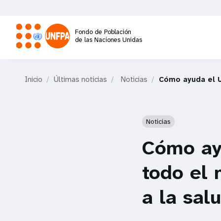
Pasar
al
contenido
Fondo de Población
principal
de las Naciones Unidas
M
Inicio
Últimas noticias
Noticias
Cómo ayuda el U
a
i
Noticias
n
Cómo ay
n
todo el 
a
a la sal
v