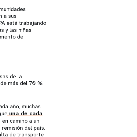
comunidades
n a sus
PA está trabajando
s y las niñas
momento de
sas de la
a de más del 70 %
cada año, muchas
que
una de cada
 en camino a un
 remisión del país.
alta de transporte