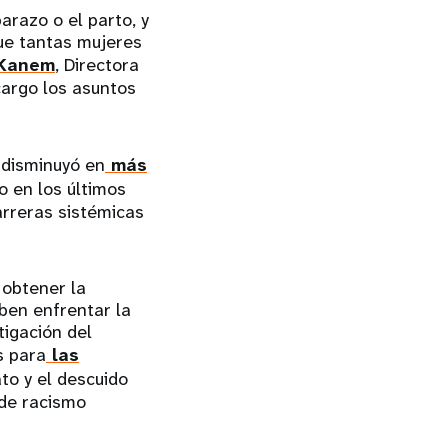
razo o el parto, y
que tantas mujeres
 Kanem
, Directora
cargo los asuntos
 disminuyó en
más
 en los últimos
arreras sistémicas
 obtener la
ben enfrentar la
tigación del
s para
las
to y el descuido
 de racismo