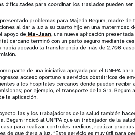
s dificultades para coordinar los traslados pueden ser
 presentado problemas para Majeda Begum, madre de tr
iones al dar a luz a su cuarto hijo en una maternidad 
el apoyo de
Ma-Jaan
, una nueva aplicación presentada
ital cercano terminó con un parto seguro mediante cesá
ón había apoyado la transferencia de más de 2.700 cas
misión.
omo parte de una iniciativa apoyada por el UNFPA para 
ngresos acceso oportuno a servicios obstétricos de em
ientes a los hospitales cercanos donde pueden recibir 
emisiones; por ejemplo, el transporte de la Sra. Begum a
e la aplicación.
yecto, las y los trabajadores de la salud también hacen
Sra. Begum indicó al UNFPA que un trabajador de la salu
 casa para realizar controles médicos, realizar pruebas
 de que diera a luz. “Este servicio es muy útil para p