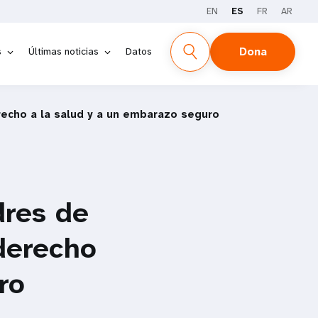
EN
ES
FR
AR
Dona
s
Últimas noticias
Datos
echo a la salud y a un embarazo seguro
res de
derecho
ro