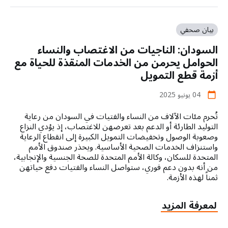
الأمم
المتحدة
للسكان:
بيان صحفي
تخفيضات
السودان: الناجيات من الاغتصاب والنساء
التمويل
تقوض
الحوامل يحرمن من الخدمات المنقذة للحياة مع
الأنظمة
أزمة قطع التمويل
الخاص
بصحة
04 يونيو 2025
calendar_today
الأمهات
تُحرم مئات الآلاف من النساء والفتيات في السودان من رعاية
في
التوليد الطارئة أو الدعم بعد تعرضهن للاغتصاب، إذ يؤدي النزاع
جميع
وصعوبة الوصول وتخفيضات التمويل الكبيرة إلى انقطاع الرعاية
أنحاء
واستنزاف الخدمات الصحية الأساسية. ويحذر صندوق الأمم
العالم،
المتحدة للسكان، وكالة الأمم المتحدة للصحة الجنسية والإنجابية،
مما
من أنه بدون دعم فوري، ستواصل النساء والفتيات دفع حياتهن
يعرض
ثمناً لهذه الأزمة.
الملايين
للخطر.
about
لمعرفة المزيد
السودان: