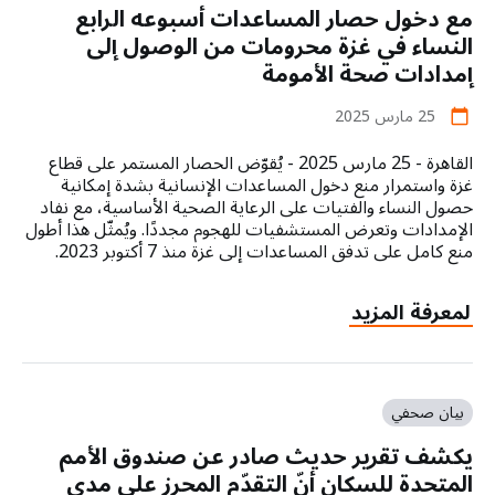
مع دخول حصار المساعدات أسبوعه الرابع
يطلقون
مبادرة
النساء في غزة محرومات من الوصول إلى
تعزيز
إمدادات صحة الأمومة
القبالة
لمواجهة
25 مارس 2025
calendar_today
أزمة
القاهرة - 25 مارس 2025 - يُقوّض الحصار المستمر على قطاع
صحة
غزة واستمرار منع دخول المساعدات الإنسانية بشدة إمكانية
الأمومة
حصول النساء والفتيات على الرعاية الصحية الأساسية، مع نفاد
الإمدادات وتعرض المستشفيات للهجوم مجددًا. ويُمثّل هذا أطول
منع كامل على تدفق المساعدات إلى غزة منذ 7 أكتوبر 2023.
about
لمعرفة المزيد
مع
دخول
حصار
المساعدات
بيان صحفي
أسبوعه
يكشف تقرير حديث صادر عن صندوق الأمم
الرابع
النساء
المتحدة للسكان أنّ التقدّم المحرز على مدى