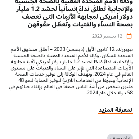
وكالة الأمم المتحدة المعنية بالصحة الجنسية
صندوق
الأمم
والإنجابية تطلقُ نداءً إنسانياً لحشد 1.2 مليار
المتحدة
دولار أمريكي لمجابهة الأزمات التي تعصف
للسكان
بصحة النساء والفتيات وتُعطّل حقوقهن
أنّ
التقدّم
12 ديسمبر 2023
calendar_today
المحرز
على
نيويورك، 12 كانون الأول (ديسمبر) 2023 – أطلقَ صندوق الأمم
مدى
المتحدة للسكان، وكالة الأمم المتحدة المعنية بالصحة الجنسية
والإنجابية، نداءً مُلحّاً لحشد 1.2 مليار دولار أمريكي بُغْية مجابهة
الثلاثين
الأزمات المتصاعدة التي تؤثر على النساء والفتيات على مستوى
عاماً
العالم في عام 2024. وتهدفُ الوكالة إلى توفير خدمات الصحة
في
الإنجابية وغيرها من الخدمات اللازمة لتوفير الحماية لنحو 48
مجال
مليون شخص من أشدَ الناس ضعفاً في العالم وإنقاذ حياتهم في
الصحة
58 دولة خلال عام 2024.
الجنسية
والإنجابية
about
لمعرفة المزيد
لم
وكالة
يشمل
الأمم
إلى
المتحدة
حدّ
المعنية
كبير
بيان صحفي