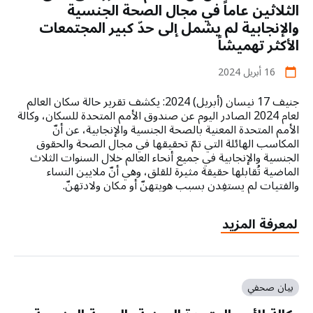
في
الثلاثين عاماً في مجال الصحة الجنسية
غزة
والإنجابية لم يشمل إلى حدّ كبير المجتمعات
محرومات
الأكثر تهميشاً
من
الوصول
16 أبريل 2024
calendar_today
إلى
إمدادات
جنيف 17 نيسان (أبريل) 2024: يكشف تقرير حالة سكان العالم
صحة
لعام 2024 الصادر اليوم عن صندوق الأمم المتحدة للسكان، وكالة
الأمومة
الأمم المتحدة المعنية بالصحة الجنسية والإنجابية، عن أنّ
المكاسب الهائلة التي تمّ تحقيقها في مجال الصحة والحقوق
الجنسية والإنجابية في جميع أنحاء العالم خلال السنوات الثلاث
الماضية تُقابلها حقيقة مثيرة للقلق، وهي أنّ ملايين النساء
والفتيات لم يستفِدن بسبب هويتهنّ أو مكان ولادتهنّ.
about
لمعرفة المزيد
يكشف
تقرير
حديث
صادر
بيان صحفي
عن