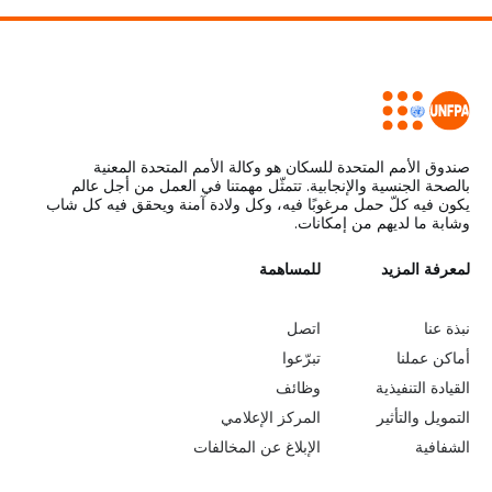
"حالة
سكان
العالم
2023"
صندوق الأمم المتحدة للسكان هو وكالة الأمم المتحدة المعنية
بالصحة الجنسية والإنجابية. تتمثّل مهمتنا في العمل من أجل عالم
يكون فيه كلّ حمل مرغوبًا فيه، وكل ولادة آمنة ويحقق فيه كل شاب
وشابة ما لديهم من إمكانات.
L
لمعرفة المزيد
G
للمساهمة
o
e
نبذة عنا
اتصل
b
a
أماكن عملنا
تبرّعوا
القيادة التنفيذية
وظائف
e
r
التمويل والتأثير
المركز الإعلامي
y
n
الشفافية
الإبلاغ عن المخالفات