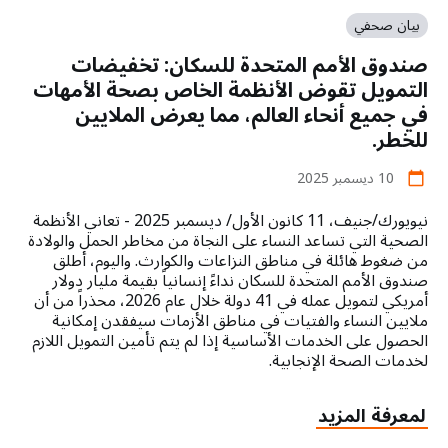
والفتيات
في
دفع
جميع
بيان صحفي
ثمن
أنحاء
صندوق الأمم المتحدة للسكان: تخفيضات
باهظ
العالم
مع
التمويل تقوض الأنظمة الخاص بصحة الأمهات
تصاعد
في جميع أنحاء العالم، مما يعرض الملايين
الصراع
للخطر.
مجدداً
في
10 ديسمبر 2025
calendar_today
لبنان
نيويورك/جنيف، 11 كانون الأول/ ديسمبر 2025 - تعاني الأنظمة
الصحية التي تساعد النساء على النجاة من مخاطر الحمل والولادة
من ضغوط هائلة في مناطق النزاعات والكوارث. واليوم، أطلق
صندوق الأمم المتحدة للسكان نداءً إنسانياً بقيمة مليار دولار
أمريكي لتمويل عمله في 41 دولة خلال عام 2026، محذراً من أن
ملايين النساء والفتيات في مناطق الأزمات سيفقدن إمكانية
الحصول على الخدمات الأساسية إذا لم يتم تأمين التمويل اللازم
لخدمات الصحة الإنجابية.
about
لمعرفة المزيد
صندوق