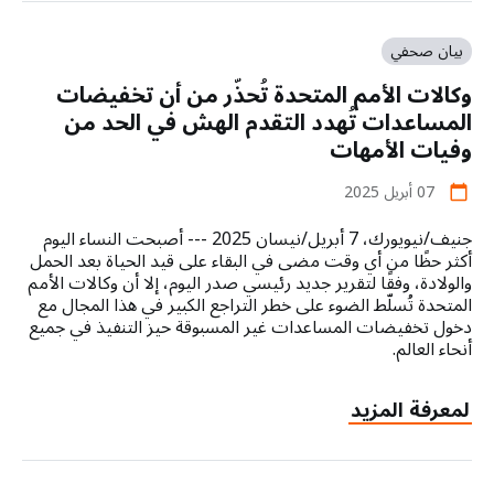
الناجيات
من
الاغتصاب
بيان صحفي
والنساء
وكالات الأمم المتحدة تُحذّر من أن تخفيضات
الحوامل
يحرمن
المساعدات تُهدد التقدم الهش في الحد من
من
وفيات الأمهات
الخدمات
المنقذة
07 أبريل 2025
calendar_today
للحياة
جنيف/نيويورك، 7 أبريل/نيسان 2025 --- أصبحت النساء اليوم
مع
أكثر حظًا من أي وقت مضى في البقاء على قيد الحياة بعد الحمل
أزمة
والولادة، وفقًا لتقرير جديد رئيسي صدر اليوم، إلا أن وكالات الأمم
قطع
المتحدة تُسلّط الضوء على خطر التراجع الكبير في هذا المجال مع
التمويل
دخول تخفيضات المساعدات غير المسبوقة حيز التنفيذ في جميع
أنحاء العالم.
about
لمعرفة المزيد
وكالات
الأمم
المتحدة