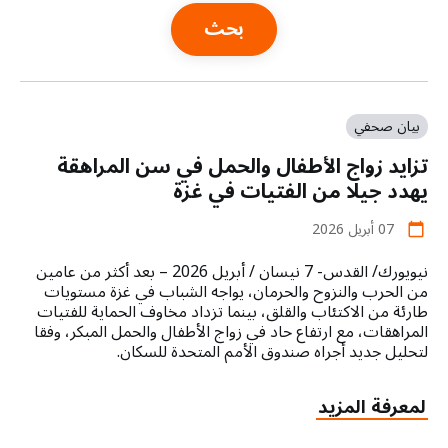
a
t
i
o
بيان صحفي
n
تزايد زواج الأطفال والحمل في سن المراهقة
يهدد جيلا من الفتيات في غزة
07 أبريل 2026
calendar_today
نيويورك/ القدس- 7 نيسان / أبريل 2026 – بعد أكثر من عامين
من الحرب والنزوح والحرمان، يواجه الشباب في غزة مستويات
طارئة من الاكتئاب والقلق، بينما تزداد مخاوف الحماية للفتيات
المراهقات، مع ارتفاع حاد في زواج الأطفال والحمل المبكر، وفقا
لتحليل جديد أجراه صندوق الأمم المتحدة للسكان.
about
لمعرفة المزيد
تزايد