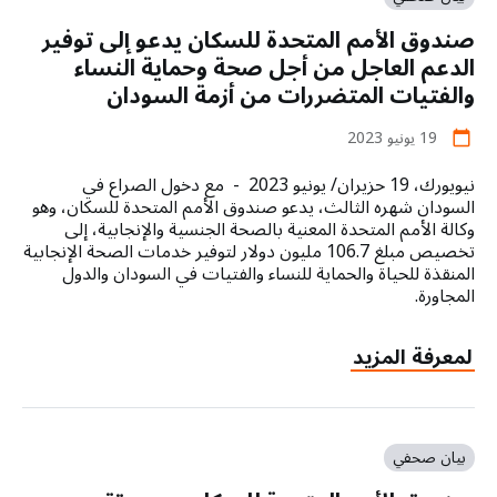
بالصحة
المجتمعات
صندوق الأمم المتحدة للسكان يدعو إلى توفير
الجنسية
الأكثر
والإنجابية
الدعم العاجل من أجل صحة وحماية النساء
تهميشاً
تطلقُ
والفتيات المتضررات من أزمة السودان
نداءً
إنسانياً
19 يونيو 2023
calendar_today
لحشد
نيويورك، 19 حزيران/ يونيو 2023 - مع دخول الصراع في
1.2
السودان شهره الثالث، يدعو صندوق الأمم المتحدة للسكان، وهو
مليار
وكالة الأمم المتحدة المعنية بالصحة الجنسية والإنجابية، إلى
دولار
تخصيص مبلغ 106.7 مليون دولار لتوفير خدمات الصحة الإنجابية
أمريكي
المنقذة للحياة والحماية للنساء والفتيات في السودان والدول
لمجابهة
المجاورة.
الأزمات
التي
about
لمعرفة المزيد
تعصف
صندوق
بصحة
الأمم
النساء
المتحدة
والفتيات
للسكان
وتُعطّل
بيان صحفي
يدعو
حقوقهن