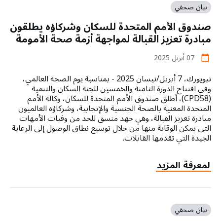
تُحذّر
بيان صحفي
من
صندوق الأمم المتحدة للسكان وشركاؤه يطلقون
أن
تخفيضات
مبادرة تعزيز القبالة لمواجهة أزمة صحة الأمومة
المساعدات
07 أبريل 2025
تُهدد
calendar_today
التقدم
نيويورك، 7 أبريل/نيسان 2025 - بمناسبة يوم الصحة العالمي،
الهش
وفي افتتاح الدورة الثامنة والخمسين للجنة السكان والتنمية
في
(CPD58)، أطلق صندوق الأمم المتحدة للسكان، وكالة الأمم
الحد
المتحدة المعنية بالصحة الجنسية والإنجابية، وشركاؤه العالميون
من
مبادرة تعزيز القبالة، وهي جهد منسق للحد من وفيات الأمهات
وفيات
التي يمكن الوقاية منها من خلال توسيع نطاق الوصول إلى الرعاية
الأمهات
الجيدة التي تقدمها القابلات.
about
لمعرفة المزيد
صندوق
الأمم
المتحدة
للسكان
بيان صحفي
وشركاؤه