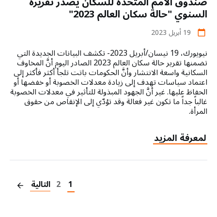
صندوق الأمم المتحدة للسكان يصدر تقريره
إلى
توفير
السنوي "حالة سكان العالم 2023"
الدعم
19 أبريل 2023
العاجل
calendar_today
من
نيويورك، 19 نيسان/أبريل 2023- تكشف البيانات الجديدة التي
أجل
تضمنها تقرير حالة سكان العالم 2023 الصادر اليوم أنَّ المخاوف
صحة
السكانية واسعة الانتشار وأنَّ الحكومات باتت تلجأ أكثر فأكثر إلى
وحماية
اعتماد سياسات تهدف إلى زيادة معدلات الخصوبة أو خفضها أو
النساء
الحفاظ عليها. غير أنَّ الجهود المبذولة للتأثير في معدلات الخصوبة
والفتيات
غالباً جداً ما تكون غير فعالة وقد تؤدّي إلى الإنقاص من حقوق
المتضررات
المرأة.
من
أزمة
about
لمعرفة المزيد
السودان
صندوق
الأمم
on
المتحدة
للسكان
1
2
التالية
يصدر
تقريره
السنوي