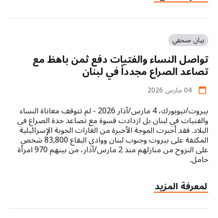
الاضطرابات
الناجمة
عن
الحرب
بيان صحفي
في
تواصل النساء والفتيات دفع ثمن باهظ مع
الشرق
الأوسط
تصاعد الصراع مجدداً في لبنان
تؤدي
04 مارس 2026
إلى
calendar_today
تأخير
بيروت/نيويورك، 4 مارس/آذار 2026 - لم تتوقف معاناة النساء
وصول
والفتيات في لبنان بل ازدادت قسوة مع تصاعد حدة الصراع في
الإمدادات
البلاد. فقد أجبرت الموجة الأخيرة من الغارات الجوية الإسرائيلية
المنقذة
المكثفة على بيروت وجنوب لبنان ووادي البقاع 83,800 شخص
للحياة
على النزوح من منازلهم منذ 2 مارس/آذار، من بينهم 970 امرأة
في
حامل.
مجال
الصحة
about
لمعرفة المزيد
الإنجابية
تواصل
للنساء
النساء
والفتيات