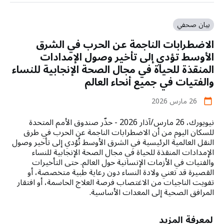
زواج
الأطفال
والحمل
بيان صحفي
في
الاضطرابات الناجمة عن الحرب في الشرق
سن
المراهقة
الأوسط تؤدي إلى تأخير وصول الإمدادات
يهدد
المنقذة للحياة في مجال الصحة الإنجابية للنساء
جيلا
والفتيات في جميع أنحاء العالم
من
الفتيات
26 مارس 2026
calendar_today
في
غزة
نيويورك، 26 مارس/آذار 2026 - حذّر صندوق الأمم المتحدة
للسكان اليوم من أن الاضطرابات الناجمة عن الحرب في طرق
النقل العالمية الرئيسية في الشرق الأوسط تُؤدي إلى تأخير وصول
الإمدادات المنقذة للحياة في مجال الصحة الإنجابية للنساء
والفتيات في الأزمات الإنسانية حول العالم. حتى التأخيرات
القصيرة قد تعني ولادة النساء دون رعاية طبية متخصصة، أو
تفويت الناجيات من الاغتصاب فرصة العلاج الحاسمة، أو افتقار
المرافق الصحية إلى المعدات الأساسية.
about
لمعرفة المزيد