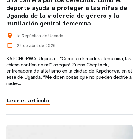
Una carrera por los derechos: cómo el
deporte ayuda a proteger a las niñas de
Uganda de la violencia de género y la
mutilación genital femenina
location_on
la República de Uganda
22 de abril de 2026
calendar_today
KAPCHORWA, Uganda – “Como entrenadora femenina, las
chicas confían en mí”, aseguró Zuena Cheptoek,
entrenadora de atletismo en la ciudad de Kapchorwa, en el
este de Uganda. “Me dicen cosas que no pueden decirle a
nadie...
Leer el artículo