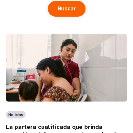
t
i
o
n
Noticias
La partera cualificada que brinda