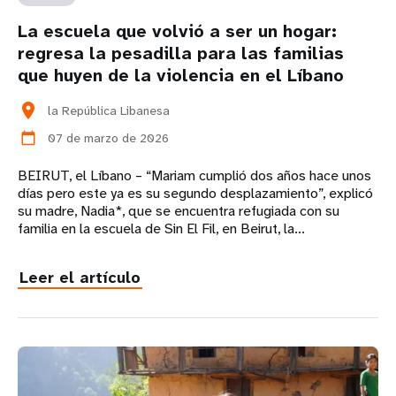
La escuela que volvió a ser un hogar:
regresa la pesadilla para las familias
que huyen de la violencia en el Líbano
location_on
la República Libanesa
07 de marzo de 2026
calendar_today
BEIRUT, el Líbano – “Mariam cumplió dos años hace unos
días pero este ya es su segundo desplazamiento”, explicó
su madre, Nadia*, que se encuentra refugiada con su
familia en la escuela de Sin El Fil, en Beirut, la...
Leer el artículo