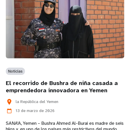
Noticias
El recorrido de Bushra de niña casada a
emprendedora innovadora en Yemen
location_on
la República del Yemen
13 de marzo de 2026
calendar_today
SANA'A, Yemen – Bushra Ahmed Al-Burai es madre de seis
hijos y, en uno de los países más restrictivos del mundo