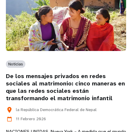
Noticias
De los mensajes privados en redes
sociales al matrimonio: cinco maneras en
que las redes sociales están
transformando el matrimonio infantil
location_on
la República Democrática Federal de Nepal
11 Febrero 2026
calendar_today
NACIONES UNIDAS, Nueva York – A medida que el mundo