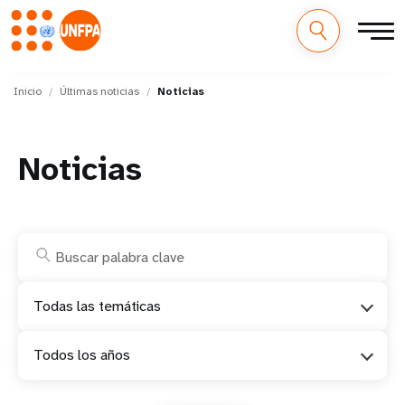
M
Pasar
al
Inicio
Últimas noticias
Noticias
a
contenido
principal
i
Noticias
n
n
a
v
Todas las temáticas
i
Todos los años
g
a