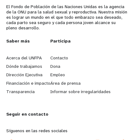
El Fondo de Población de las Naciones Unidas es la agencia
de la ONU para la salud sexual y reproductiva. Nuestra misión
es lograr un mundo en el que todo embarazo sea deseado,
cada parto sea seguro y cada persona joven alcance su
pleno desarrollo.
L
Saber más
G
Participa
e
o
Acerca del UNFPA
Contacto
a
b
Dónde trabajamos
Dona
Dirección Ejecutiva
Empleo
r
e
Financiación e impacto
Área de prensa
n
y
Transparencia
Informar sobre irregularidades
m
o
Seguir en contacto
o
n
r
d
Síguenos en las redes sociales