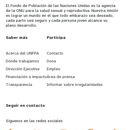
El Fondo de Población de las Naciones Unidas es la agencia
de la ONU para la salud sexual y reproductiva. Nuestra misión
es lograr un mundo en el que todo embarazo sea deseado,
cada parto sea seguro y cada persona joven alcance su
pleno desarrollo.
L
Saber más
G
Participa
e
o
Acerca del UNFPA
Contacto
a
b
Dónde trabajamos
Dona
Dirección Ejecutiva
Empleo
r
e
Financiación e impacto
Área de prensa
n
y
Transparencia
Informar sobre irregularidades
m
o
Seguir en contacto
o
n
r
d
Síguenos en las redes sociales