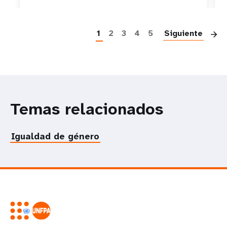
P
1
2
3
4
5
Siguiente
Temas relacionados
Igualdad de género