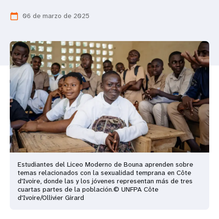
t
06 de marzo de 2025
calendar_today
i
o
n
Estudiantes del Liceo Moderno de Bouna aprenden sobre
temas relacionados con la sexualidad temprana en Côte
d'Ivoire, donde las y los jóvenes representan más de tres
cuartas partes de la población.© UNFPA Côte
d'Ivoire/Ollivier Girard