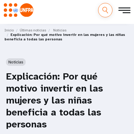
M
Pasar
al
Inicio
Últimas noticias
Noticias
a
Explicación: Por qué motivo invertir en las mujeres y las niñas
contenido
beneficia a todas las personas
principal
i
n
Noticias
n
Explicación: Por qué
a
motivo invertir en las
v
mujeres y las niñas
i
beneficia a todas las
g
personas
a