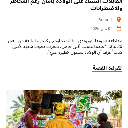
القابلات النساء على الولادة بأمان رغم المخاطر
والاضطرابات
Burundi
location_on
04 مايو 2026
calendar_today
مقاطعة بورونغا، بوروندي - قالت ماومبي كيجوا، البالغة من العمر
36 عامًا: "عندما علمت أنني حامل، شعرت بخوف شديد لأنني
كنت أعرف أن الولادة ستكون خطيرة عليّ".
لقراءة القصة