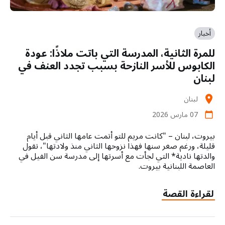
أخبار
للمرة الثانية، المدرسة التي باتت ملاذًا: عودة
الكابوس للأسر النازحة بسبب تجدد العنف في
لبنان
لبنان
location_on
07 مارس 2026
calendar_today
بيروت، لبنان – "كانت مريم للتو أتمت عامها الثاني قبل أيام
قليلة، ورغم صغر سنها فهذا نزوحها الثاني منذ ولادتها"، تقول
والدتها نادية* التي لجأت مع أسرتها إلى مدرسة سن الفيل في
العاصمة اللبنانية بيروت.
لقراءة القصة