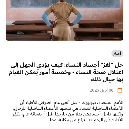
أخبار
حل "لغز" أجساد النساء: كيف يؤدي الجهل إلى
اعتلال صحة النساء - وخمسة أمور يمكن القيام
بها حيال ذلك
06 أبريل 2026
calendar_today
الأمم المتحدة، نيويورك - قبل ألفي عام، افترض الأطباء أن
الأعضاء التناسلية للنساء هي نفسها الأعضاء التناسلية للرجال،
ولكنها داخل أجسادهن بدلا من خارجها. قبل أربعمائة عام، تكهّن
الأطباء بأن الرحم قد ينزاح من مكانه، مما…