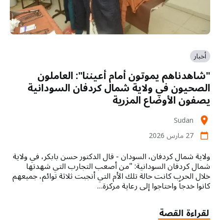
أخبار
"شاهدناهم يموتون أمام أعيننا": العاملون
الصحيون في ولاية شمال كردفان السودانية
يصفون الأوضاع المزرية
Sudan
location_on
27 مارس 2026
calendar_today
ولاية شمال كردفان، السودان - قال الدكتور حسن بابكر، في ولاية
شمال كردفان السودانية: "من أصعب التجارب التي شهدتها
خلال الحرب كانت حالة تلك الأم التي أنجبت ثلاثة توائم، جميعهم
كانوا خدجاً واحتاجوا إلى رعاية مركزة…
لقراءة القصة