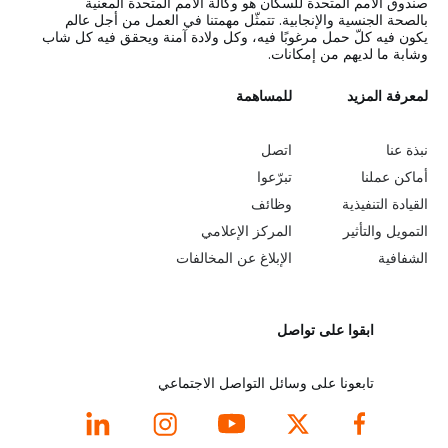
صندوق الأمم المتحدة للسكان هو وكالة الأمم المتحدة المعنية
بالصحة الجنسية والإنجابية. تتمثّل مهمتنا في العمل من أجل عالم
يكون فيه كلّ حمل مرغوبًا فيه، وكل ولادة آمنة ويحقق فيه كل شاب
وشابة ما لديهم من إمكانات.
L
لمعرفة المزيد
G
للمساهمة
o
e
نبذة عنا
اتصل
b
a
أماكن عملنا
تبرّعوا
القيادة التنفيذية
وظائف
e
r
التمويل والتأثير
المركز الإعلامي
y
n
الشفافية
الإبلاغ عن المخالفات
o
m
ابقوا على تواصل
n
o
d
r
تابعونا على وسائل التواصل الاجتماعي
f
e