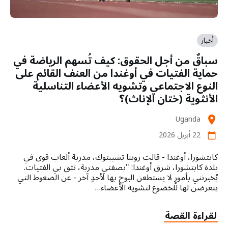
أخبار
سباقٌ من أجل الحقوق: كيف تُسهم الرياضة في
حماية الفتيات في أوغندا من العنف القائم على
النوع الاجتماعي وتشويه الأعضاء التناسلية
الأنثوية (ختان الإناث)؟
Uganda
location_on
22 أبريل 2026
calendar_today
كابتشورا، أوغندا - قالت زوينا تشيبتوك، مدربة ألعاب قوى في
بلدة كابتشورا، شرق أوغندا: "بصفتي مدربة، تثق بي الفتيات.
يُخبرنني بأمورٍ لا يستطعن ​​البوح بها لأحدٍ آخر - عن الضغوط التي
يتعرضن لها للخضوع لتشويه الأعضاء…
لقراءة القصة