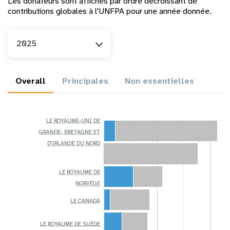
Les donateurs sont affichés par ordre décroissant de
contributions globales à l'UNFPA pour une année donnée.
An
2025
Overall
Principales
Non essentielles
LE ROYAUME-UNI DE
GRANDE- BRETAGNE ET
D'IRLANDE DU NORD
LE ROYAUME DE
NORVÈGE
LE CANADA
LE ROYAUME DE SUÈDE