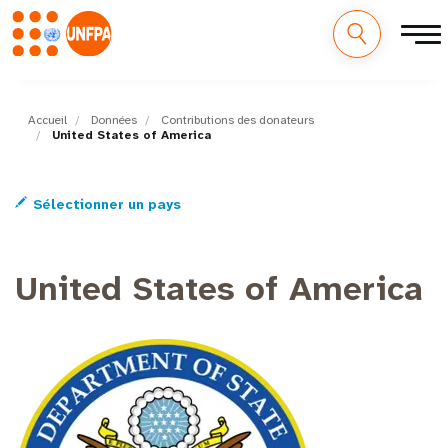
M
Aller
au
a
contenu
Accueil
Données
Contributions des donateurs
United States of America
principal
i
n
Sélectionner un pays
n
United States of America
a
v
i
g
a