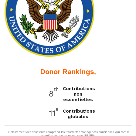
t
i
o
n
Donor Rankings,
Contributions
th
8
non
essentielles
e
Contributions
11
globales
Le classement des donateurs comprend les transferts entre agences onusiennes, qui sont la
première source de revenus de l'UNFPA.