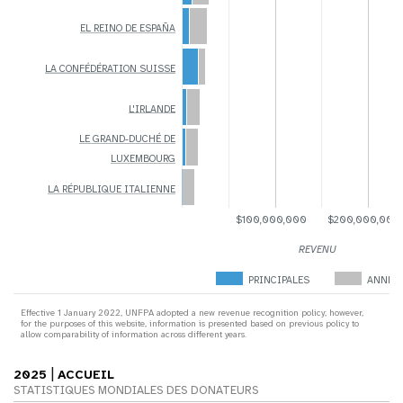
EL REINO DE ESPAÑA
LA CONFÉDÉRATION SUISSE
L'IRLANDE
LE GRAND-DUCHÉ DE
LUXEMBOURG
LA RÉPUBLIQUE ITALIENNE
$100,000,000
$200,000,000
REVENU
PRINCIPALES
ANNEX
Effective 1 January 2022, UNFPA adopted a new revenue recognition policy; however,
for the purposes of this website, information is presented based on previous policy to
allow comparability of information across different years.
|
2025
ACCUEIL
STATISTIQUES MONDIALES DES DONATEURS