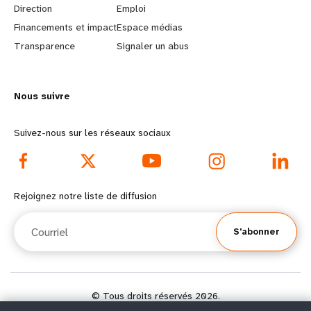
Direction
Emploi
r
e
Financements et impact
Espace médias
n
y
Transparence
Signaler un abus
m
o
Nous suivre
o
n
r
d
Suivez-nous sur les réseaux sociaux
e
f
f
o
Rejoignez notre liste de diffusion
o
o
Courriel
S'abonner
o
t
t
e
e
r
© Tous droits réservés 2026.