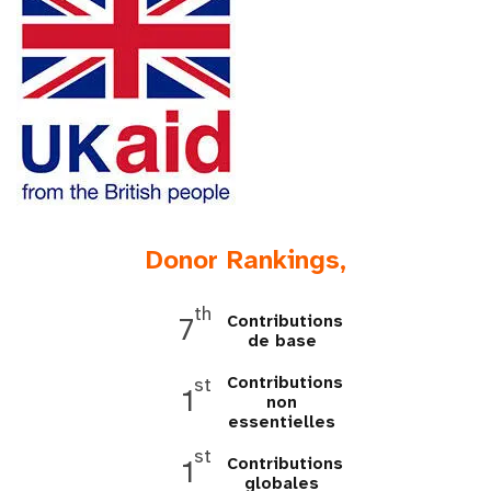
t
i
o
n
Donor Rankings,
th
Contributions
7
de base
Contributions
st
1
non
essentielles
st
Contributions
1
globales