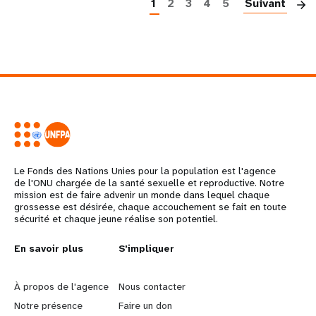
1
2
3
4
5
Suivant
Le Fonds des Nations Unies pour la population est l'agence
de l'ONU chargée de la santé sexuelle et reproductive. Notre
mission est de faire advenir un monde dans lequel chaque
grossesse est désirée, chaque accouchement se fait en toute
sécurité et chaque jeune réalise son potentiel.
L
En savoir plus
G
S'impliquer
e
o
À propos de l'agence
Nous contacter
a
b
Notre présence
Faire un don