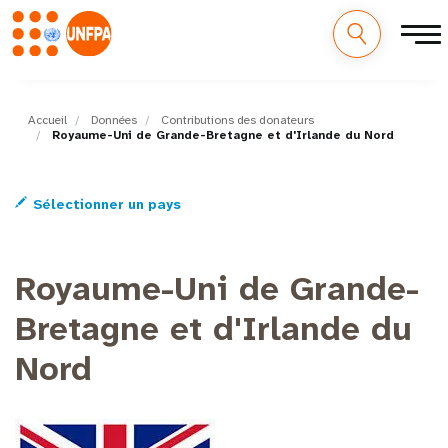
M
Aller
au
a
contenu
Accueil
Données
Contributions des donateurs
Royaume-Uni de Grande-Bretagne et d'Irlande du Nord
principal
i
n
Sélectionner un pays
n
Royaume-Uni de Grande-
a
Bretagne et d'Irlande du
v
Nord
i
g
a