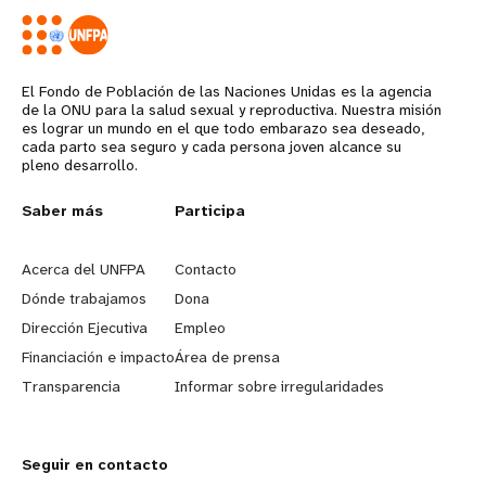
El Fondo de Población de las Naciones Unidas es la agencia
de la ONU para la salud sexual y reproductiva. Nuestra misión
es lograr un mundo en el que todo embarazo sea deseado,
cada parto sea seguro y cada persona joven alcance su
pleno desarrollo.
L
Saber más
G
Participa
e
o
Acerca del UNFPA
Contacto
a
b
Dónde trabajamos
Dona
Dirección Ejecutiva
Empleo
r
e
Financiación e impacto
Área de prensa
n
y
Transparencia
Informar sobre irregularidades
m
o
Seguir en contacto
o
n