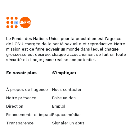
Le Fonds des Nations Unies pour la population est l'agence
de l'ONU chargée de la santé sexuelle et reproductive. Notre
mission est de faire advenir un monde dans lequel chaque
grossesse est désirée, chaque accouchement se fait en toute
sécurité et chaque jeune réalise son potentiel.
L
En savoir plus
G
S'impliquer
e
o
À propos de l'agence
Nous contacter
a
b
Notre présence
Faire un don
Direction
Emploi
r
e
Financements et impact
Espace médias
n
y
Transparence
Signaler un abus
m
o