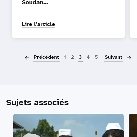
Soudan…
Lire l'article
P
Précédent
1
2
3
4
5
Suivant
Sujets associés