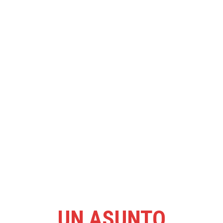
Volver al informe
UN ASUNTO